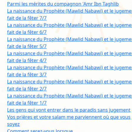
Parmi les mérites du compagnon 'Amr Ibn Taghlib
La naissance du Prophète (Mawlid Nabawi) et le jugeme
fait de la fêter 7/7
La naissance du Prophète (Mawlid Nabawi) et le jugeme
fait de la fêter 6/7
La naissance du Prophète (Mawlid Nabawi) et le jugeme
fait de la fêter 5/7
La naissance du Prophète (Mawlid Nabawi) et le jugeme
fait de la fêter 4/7
La naissance du Prophète (Mawlid Nabawi) et le jugeme
fait de la fêter 3/7
La naissance du Prophète (Mawlid Nabawi) et le jugeme
fait de la fêter 2/7
La naissance du Prophète (Mawlid Nabawi) et le jugeme
fait de la fêter 1/7
Les gens qui vont entrer dans le paradis sans jugement
Vos prières et votre salam me parviennent où que vous
soyez
Comment serez-vous lorsque...