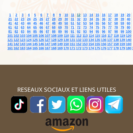
1
2
3
4
5
6
7
8
9
10
11
12
13
14
15
16
17
18
19
20
21
22
23
24
25
26
27
28
29
30
31
32
33
34
35
36
37
38
39
40
41
42
43
44
45
46
47
48
49
50
51
52
53
54
55
56
57
58
59
60
61
62
63
64
65
66
67
68
69
70
71
72
73
74
75
76
77
78
79
80
81
82
83
84
85
86
87
88
89
90
91
92
93
94
95
96
97
98
99
100
101
102
103
104
105
106
107
108
109
110
111
112
113
114
115
116
117
118
119
120
121
122
123
124
125
126
127
128
129
130
131
132
133
134
135
136
137
138
139
140
141
142
143
144
145
146
147
148
149
150
151
152
153
154
155
156
157
158
159
160
161
162
163
164
165
166
167
168
169
170
171
172
173
174
175
176
177
178
179
180
RESEAUX SOCIAUX ET LIENS UTILES