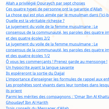
Allah a privilégié Qouraych par sept choses
Ces quatre types de personne ont la garantie d'Allah
La chose qui est plus aimée par le musulman dans l'ici-
Quelle est la véritable richesse ?
Le jugement du voile de la femme musulmane : Le
consensus de la communauté, les paroles des quatre 
et des quatre écoles 2/2
Le jugement du voile de la femme musulmane : Le
consensus de la communauté, les paroles des quatre 
et des quatre écoles 1/2
Ô vous les commerçants ! Prenez garde au mensonge !
Un hypocrite ayant la langue savante
Ils espéreront la sortie du Dajjal
L'importance d'enseigner les formules de rappel aux en
Les prophètes sont vivants dans leur tombes dans lesqu
ils prient
Parmi les mérites des compagnons : 'Omar Ibn Al Khatt
Ghoudayf Ibn Al Harith
Trois conseils du Messager d'Allah