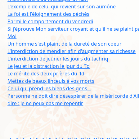
L'exemple de celui qui revient sur son aumône
La foi est l'éloignement des péchés
Parmi le comportement du vendredi
Si j'éprouve Mon serviteur croyant et qu'il ne se plaint p
Moi
Un homme s'est plaint de la dureté de son coeur
L'interdiction de mendier afin d'augmenter sa richesse
L'interdiction de jeûner les jours du tachriq
Le jeu et la distraction le jour du 'Id
Le mérite des deux prières du 'Id
Mettez de beaux linceuls à vos morts
Celui qui prend les biens des gens...
Personne ne doit dire désespérer de la miséricorde d'Al
dire : Je ne peux pas me repentir