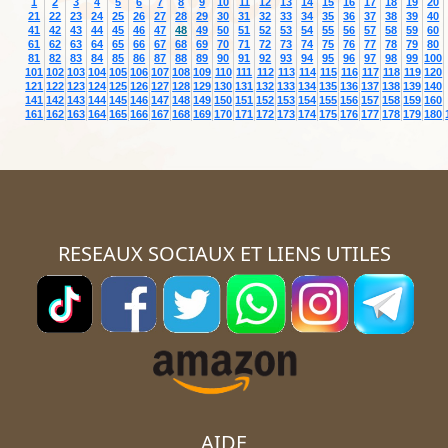
1
2
3
4
5
6
7
8
9
10
11
12
13
14
15
16
17
18
19
20
21
22
23
24
25
26
27
28
29
30
31
32
33
34
35
36
37
38
39
40
41
42
43
44
45
46
47
48
49
50
51
52
53
54
55
56
57
58
59
60
61
62
63
64
65
66
67
68
69
70
71
72
73
74
75
76
77
78
79
80
81
82
83
84
85
86
87
88
89
90
91
92
93
94
95
96
97
98
99
100
101
102
103
104
105
106
107
108
109
110
111
112
113
114
115
116
117
118
119
120
121
122
123
124
125
126
127
128
129
130
131
132
133
134
135
136
137
138
139
140
141
142
143
144
145
146
147
148
149
150
151
152
153
154
155
156
157
158
159
160
161
162
163
164
165
166
167
168
169
170
171
172
173
174
175
176
177
178
179
180
RESEAUX SOCIAUX ET LIENS UTILES
AIDE