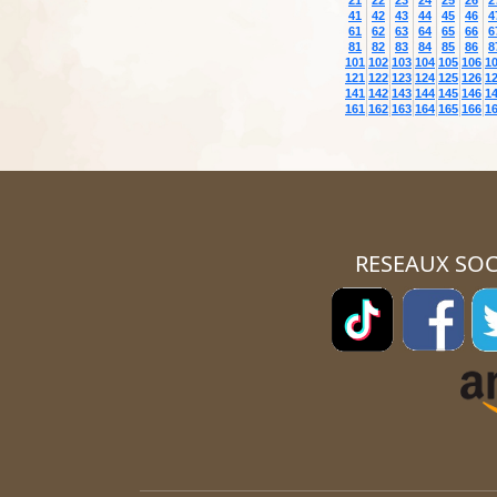
21
22
23
24
25
26
2
41
42
43
44
45
46
4
61
62
63
64
65
66
6
81
82
83
84
85
86
8
101
102
103
104
105
106
1
121
122
123
124
125
126
1
141
142
143
144
145
146
1
161
162
163
164
165
166
1
RESEAUX SOC