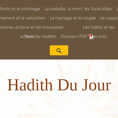
nfants et le voisinage
La maladie, la mort, les funérailles
L
ement et la salutation
Le mariage et le couple
Le rappel
bonnes actions et les mauvaises
Les habits et les
actions
Tous les hadiths
Dossiers PDF
parures
Hadith Du Jour