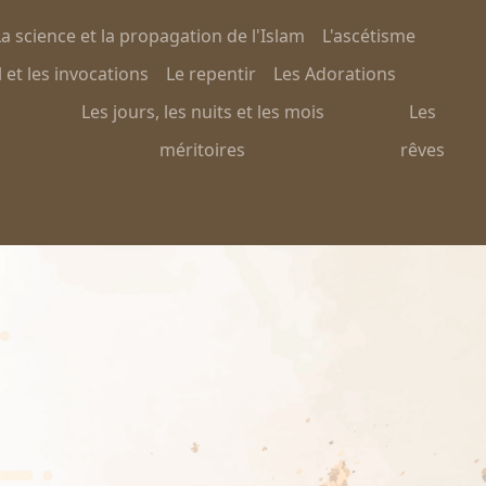
a science et la propagation de l'Islam
L'ascétisme
 et les invocations
Le repentir
Les Adorations
Les jours, les nuits et les mois
Les
méritoires
rêves