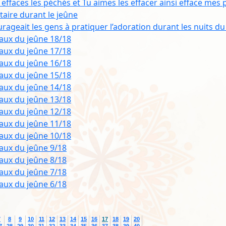
u effaces les péchés et Tu aimes les effacer ainsi efface mes
ntaire durant le jeûne
rageait les gens à pratiquer l’adoration durant les nuits 
aux du jeûne 18/18
aux du jeûne 17/18
aux du jeûne 16/18
aux du jeûne 15/18
aux du jeûne 14/18
aux du jeûne 13/18
aux du jeûne 12/18
aux du jeûne 11/18
aux du jeûne 10/18
aux du jeûne 9/18
aux du jeûne 8/18
aux du jeûne 7/18
aux du jeûne 6/18
7
8
9
10
11
12
13
14
15
16
17
18
19
20