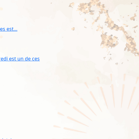
s est...
redi est un de ces