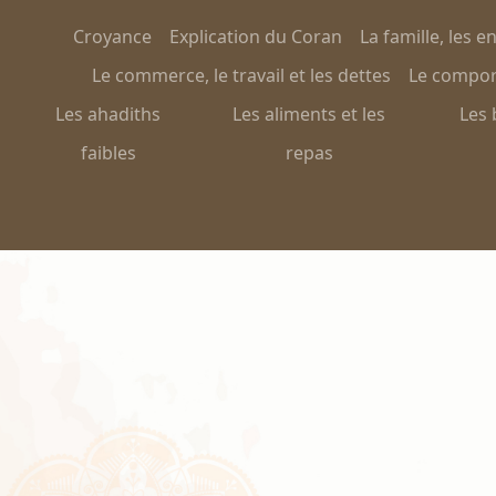
Croyance
Explication du Coran
La famille, les e
Le commerce, le travail et les dettes
Le comport
Les ahadiths
Les aliments et les
Les 
faibles
repas