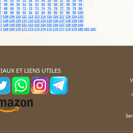
7
28
29
30
31
32
33
34
35
36
37
38
39
40
7
48
49
50
51
52
53
54
55
56
57
58
59
60
7
68
69
70
71
72
73
74
75
76
77
78
79
80
7
88
89
90
91
92
93
94
95
96
97
98
99
100
07
108
109
110
111
112
113
114
115
116
117
118
119
120
27
128
129
130
131
132
133
134
135
136
137
138
139
140
47
148
149
150
151
152
153
154
155
156
157
158
159
160
67
168
169
170
171
172
173
174
175
176
177
178
179
180
181
182
IAUX ET LIENS UTILES
V
Ser