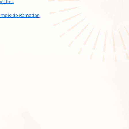
 péchés
du mois de Ramadan