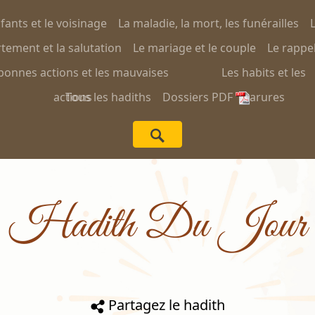
nfants et le voisinage
La maladie, la mort, les funérailles
L
ement et la salutation
Le mariage et le couple
Le rappel
bonnes actions et les mauvaises
Les habits et les
actions
Tous les hadiths
Dossiers PDF
parures
Hadith Du Jour
Partagez le hadith