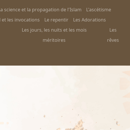
a science et la propagation de l'Islam
L'ascétisme
 et les invocations
Le repentir
Les Adorations
Les jours, les nuits et les mois
Les
méritoires
rêves