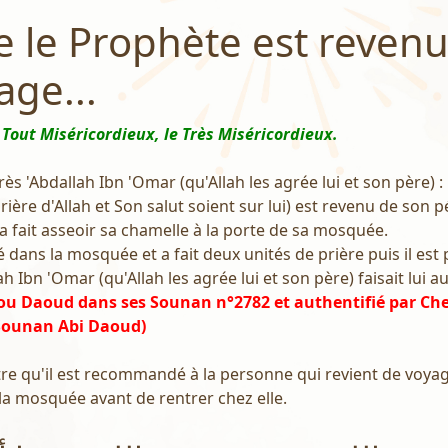
 le Prophète est reven
age...
 Tout Miséricordieux, le Très Miséricordieux.
rès 'Abdallah Ibn 'Omar (qu'Allah les agrée lui et son père) :
ière d'Allah et Son salut soient sur lui) est revenu de son pé
a fait asseoir sa chamelle à la porte de sa mosquée.
ré dans la mosquée et a fait deux unités de prière puis il est p
llah Ibn 'Omar (qu'Allah les agrée lui et son père) faisait lui 
ou Daoud dans ses Sounan n°2782 et authentifié par Ch
 Sounan Abi Daoud)
tre qu'il est recommandé à la personne qui revient de voya
 la mosquée avant de rentrer chez elle.