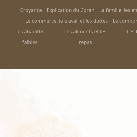
Croyance
Explication du Coran
La famille, les e
Le commerce, le travail et les dettes
Le comport
Les ahadiths
Les aliments et les
Les 
faibles
repas