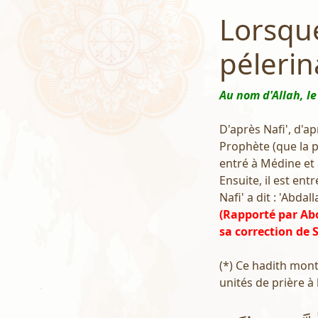
Lorsque
pélerin
Au nom d'Allah, le
D'après Nafi', d'ap
Prophète (que la pr
entré à Médine et 
Ensuite, il est ent
Nafi' a dit : 'Abda
(Rapporté par Ab
sa correction de
(*) Ce hadith mon
unités de prière à