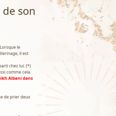
u de son
 Lorsque le
lerinage, il est
arti chez lui. (*)
aussi comme cela.
eikh Albani dans
ge de prier deux