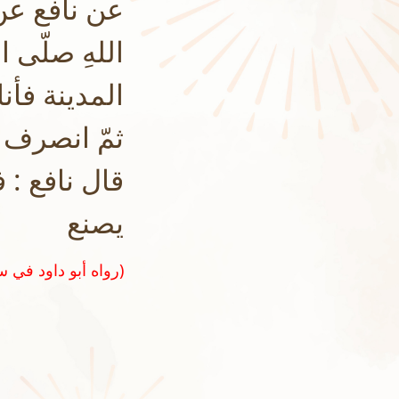
عن نافع عن 
اللهِ صلّى 
المدينة فأ
ثمّ انصرف إ
قال نافع :
يصنع
(رواه أبو داود في سننه رقم ٢٧٨٢ وصححه الشيخ الألباني في تحقيق سنن أبي داود)