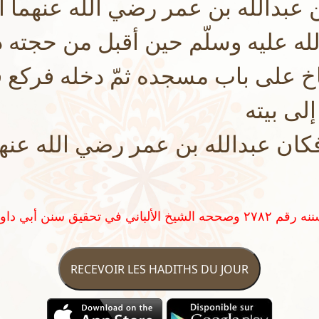
عبدالله بن عمر رضي الله عنهما أن
الله عليه وسلّم حين أقبل من حجته 
ناخ على باب مسجده ثمّ دخله فركع ف
لى بيته
 فكان عبدالله بن عمر رضي الله عنه
RECEVOIR LES HADITHS DU JOUR