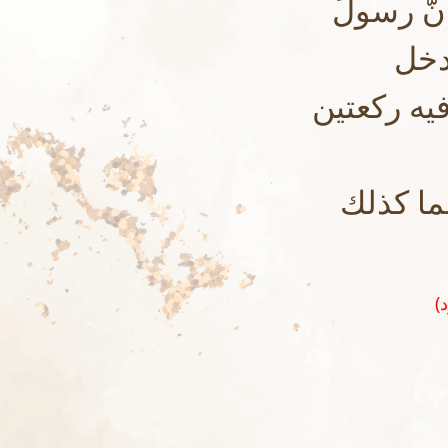
َّ رسولَ
دخل
يه ركعتين
ما كذلك