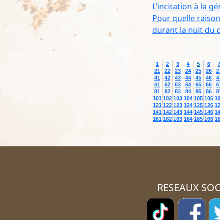
L’incitation à la 
Pour quelle raison
durant la nuit du 
1
2
3
4
5
6
21
22
23
24
25
26
2
41
42
43
44
45
46
4
61
62
63
64
65
66
6
81
82
83
84
85
86
8
101
102
103
104
105
106
1
121
122
123
124
125
126
1
141
142
143
144
145
146
1
161
162
163
164
165
166
1
RESEAUX SOC