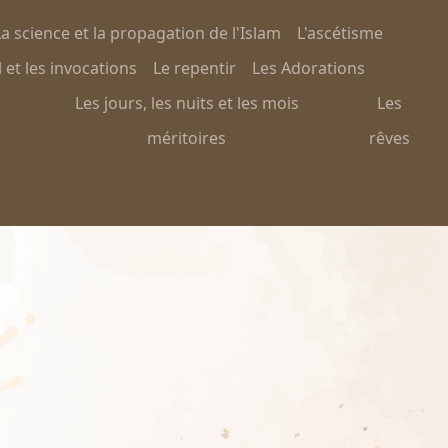
a science et la propagation de l'Islam
L'ascétisme
 et les invocations
Le repentir
Les Adorations
Les jours, les nuits et les mois
Les
méritoires
rêves