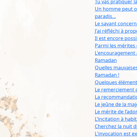
Tu vas pratiquer l
Un homme peut oeu
paradis...
Le savant concerna
J'ai réfléchi à pro
Il est encore poss
Parmi les mérites 
L'encouragement à
Ramadan
Quelles mauvaises 
Ramadan !
Quelques éléments
Le remerciement d’
La recommandation
Le jeûne de la ma
Le mérite de l’ador
L’incitation à habi
Cherchez la nuit d
L'invocation est 