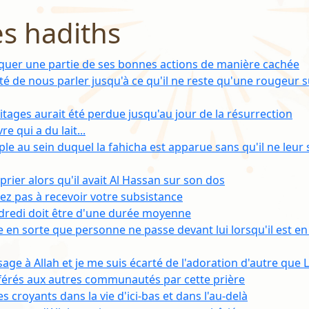
es hadiths
tiquer une partie de ses bonnes actions de manière cachée
êté de nous parler jusqu'à ce qu'il ne reste qu'une rougeur su
itages aurait été perdue jusqu'au jour de la résurrection
e qui a du lait...
uple au sein duquel la fahicha est apparue sans qu'il ne leur 
 prier alors qu'il avait Al Hassan sur son dos
ez pas à recevoir votre subsistance
dredi doit être d'une durée moyenne
e en sorte que personne ne passe devant lui lorsqu'il est en p
sage à Allah et je me suis écarté de l'adoration d'autre que L
férés aux autres communautés par cette prière
s croyants dans la vie d'ici-bas et dans l'au-delà