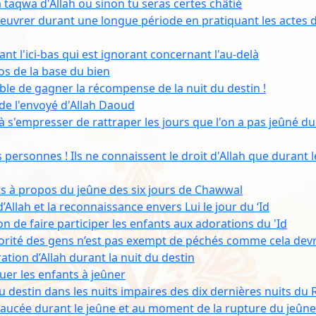
a taqwa d'Allah ou sinon tu seras certes châtié
vrer durant une longue période en pratiquant les actes 
nt l'ici-bas qui est ignorant concernant l'au-delà
pos de la base du bien
ible de gagner la récompense de la nuit du destin !
de l'envoyé d'Allah Daoud
 s'empresser de rattraper les jours que l'on a pas jeûné du
personnes ! Ils ne connaissent le droit d'Allah que durant 
 à propos du jeûne des six jours de Chawwal
Allah et la reconnaissance envers Lui le jour du ‘Id
 de faire participer les enfants aux adorations du 'Id
jorité des gens n’est pas exempt de péchés comme cela devra
ation d’Allah durant la nuit du destin
tuer les enfants à jeûner
u destin dans les nuits impaires des dix dernières nuits d
exaucée durant le jeûne et au moment de la rupture du jeûne