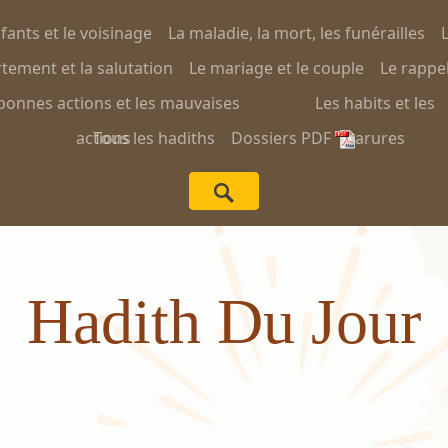
nfants et le voisinage
La maladie, la mort, les funérailles
L
ement et la salutation
Le mariage et le couple
Le rappel
bonnes actions et les mauvaises
Les habits et les
actions
Tous les hadiths
Dossiers PDF
parures
Hadith Du Jour