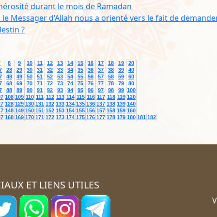
générosité durant le mois de Ramadan
 le Messager d’Allah nous a orienté vers le fait de demander
destin ?
7
8
9
10
11
12
13
14
15
16
17
18
19
20
7
28
29
30
31
32
33
34
35
36
37
38
39
40
7
48
49
50
51
52
53
54
55
56
57
58
59
60
7
68
69
70
71
72
73
74
75
76
77
78
79
80
7
88
89
90
91
92
93
94
95
96
97
98
99
100
07
108
109
110
111
112
113
114
115
116
117
118
119
120
27
128
129
130
131
132
133
134
135
136
137
138
139
140
47
148
149
150
151
152
153
154
155
156
157
158
159
160
67
168
169
170
171
172
173
174
175
176
177
178
179
180
181
182
IAUX ET LIENS UTILES
V