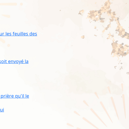
r les feuilles des
soit envoyé la
rière qu'il le
ui