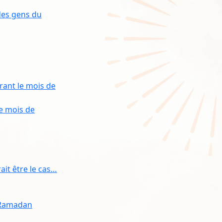
des gens du
rant le mois de
le mois de
it être le cas…
u Ramadan