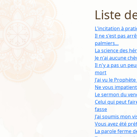
Liste d
L'incitation à pra
Il ne s'est pas arr
palmiers...
La science des hér
Je n'ai aucune chèvr
Il n'y a pas un pe
mort
J'ai vu le Prophète
Ne vous impatient
Le sermon du ven
Celui qui peut fair
fasse
J'ai soumis mon vi
Vous avez été pré
La parole ferme de