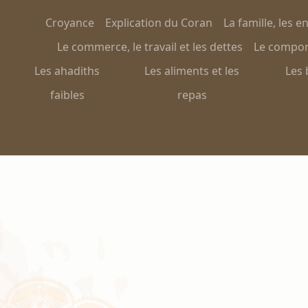
Croyance
Explication du Coran
La famille, les e
Le commerce, le travail et les dettes
Le comport
Les ahadiths
Les aliments et les
Les 
faibles
repas