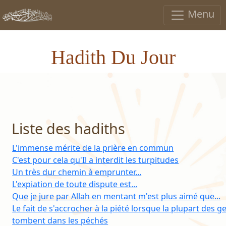
Menu
Hadith Du Jour
Liste des hadiths
L'immense mérite de la prière en commun
C'est pour cela qu'Il a interdit les turpitudes
Un très dur chemin à emprunter...
L'expiation de toute dispute est...
Que je jure par Allah en mentant m'est plus aimé que...
Le fait de s'accrocher à la piété lorsque la plupart des g
tombent dans les péchés