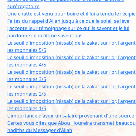
surérogatoire
Une chatte est venu pour boire et il lui a tendu le récipi
Faites du rappel d'Allah jusqu'à ce que le soleil se lève
J'accepte leur témoignage sur ce qu'ils savent et Je lui
pardonne ce qu'ils ne savent pas
Le seuil d'imposition (nissab) de la zakat sur l'or, l'argent
les monnaies 5/5
Le seuil d'imposition (nissab) de la zakat sur l'or, l'argent
les monnaies 4/5
Le seuil d'imposition (nissab) de la zakat sur l'or, l'argent
les monnaies 3/5
Le seuil d'imposition (nissab) de la zakat sur l'or, l'argent
les monnaies 2/5
Le seuil d'imposition (nissab) de la zakat sur l'or, l'argent
les monnaies 1/5
L'importance d'avoir un salaire provenant d'une source l
Certes vous dites que Abou Houreira transmet beaucou
hadiths du Messager d'Allah