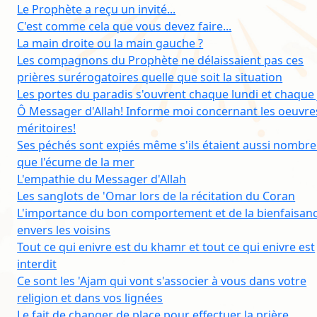
Le Prophète a reçu un invité...
C'est comme cela que vous devez faire...
La main droite ou la main gauche ?
Les compagnons du Prophète ne délaissaient pas ces
prières surérogatoires quelle que soit la situation
Les portes du paradis s'ouvrent chaque lundi et chaque 
Ô Messager d'Allah! Informe moi concernant les oeuvre
méritoires!
Ses péchés sont expiés même s'ils étaient aussi nombr
que l'écume de la mer
L'empathie du Messager d'Allah
Les sanglots de 'Omar lors de la récitation du Coran
L'importance du bon comportement et de la bienfaisan
envers les voisins
Tout ce qui enivre est du khamr et tout ce qui enivre est
interdit
Ce sont les 'Ajam qui vont s'associer à vous dans votre
religion et dans vos lignées
Le fait de changer de place pour effectuer la prière