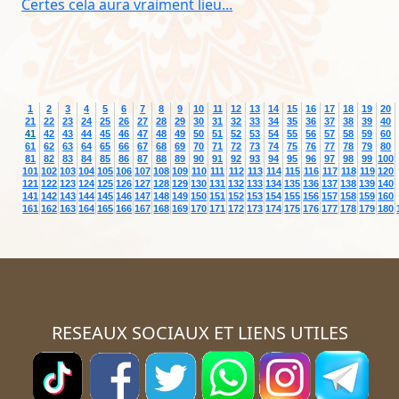
Certes cela aura vraiment lieu...
1
2
3
4
5
6
7
8
9
10
11
12
13
14
15
16
17
18
19
20
21
22
23
24
25
26
27
28
29
30
31
32
33
34
35
36
37
38
39
40
41
42
43
44
45
46
47
48
49
50
51
52
53
54
55
56
57
58
59
60
61
62
63
64
65
66
67
68
69
70
71
72
73
74
75
76
77
78
79
80
81
82
83
84
85
86
87
88
89
90
91
92
93
94
95
96
97
98
99
100
101
102
103
104
105
106
107
108
109
110
111
112
113
114
115
116
117
118
119
120
121
122
123
124
125
126
127
128
129
130
131
132
133
134
135
136
137
138
139
140
141
142
143
144
145
146
147
148
149
150
151
152
153
154
155
156
157
158
159
160
161
162
163
164
165
166
167
168
169
170
171
172
173
174
175
176
177
178
179
180
RESEAUX SOCIAUX ET LIENS UTILES