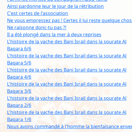
Ainsi pardonne leur le jour de la rétribution
C'est certes de l'association
Ne vous empressez pas ! Certes il lui reste quelque cho
Ne raisonne donc-tu pas ?!
Il a été plongé dans la mer à deux reprises
L'histoire de la vache des Bani Israil dans la sourate Al
Baqara 6/6
L'histoire de la vache des Bani Israil dans la sourate Al
Baqara 5/6
L'histoire de la vache des Bani Israil dans la sourate Al
Baqara 4/6
L'histoire de la vache des Bani Israil dans la sourate Al
Baqara 3/6
L'histoire de la vache des Bani Israil dans la sourate Al
Baqara 2/6
L'histoire de la vache des Bani Israil dans la sourate Al
Baqara 1/6
Nous avons commandé à l'homme la bienfaisance enve