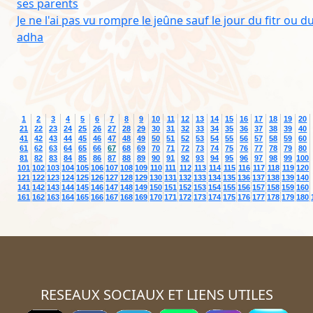
ses parents
Je ne l'ai pas vu rompre le jeûne sauf le jour du fitr ou d
adha
1
2
3
4
5
6
7
8
9
10
11
12
13
14
15
16
17
18
19
20
21
22
23
24
25
26
27
28
29
30
31
32
33
34
35
36
37
38
39
40
41
42
43
44
45
46
47
48
49
50
51
52
53
54
55
56
57
58
59
60
61
62
63
64
65
66
67
68
69
70
71
72
73
74
75
76
77
78
79
80
81
82
83
84
85
86
87
88
89
90
91
92
93
94
95
96
97
98
99
100
101
102
103
104
105
106
107
108
109
110
111
112
113
114
115
116
117
118
119
120
121
122
123
124
125
126
127
128
129
130
131
132
133
134
135
136
137
138
139
140
141
142
143
144
145
146
147
148
149
150
151
152
153
154
155
156
157
158
159
160
161
162
163
164
165
166
167
168
169
170
171
172
173
174
175
176
177
178
179
180
RESEAUX SOCIAUX ET LIENS UTILES