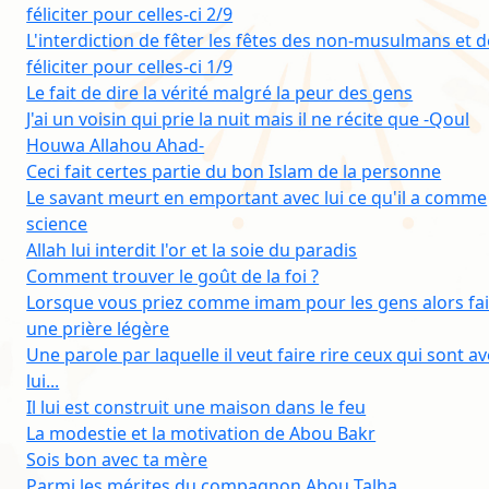
féliciter pour celles-ci 2/9
L'interdiction de fêter les fêtes des non-musulmans et d
féliciter pour celles-ci 1/9
Le fait de dire la vérité malgré la peur des gens
J'ai un voisin qui prie la nuit mais il ne récite que -Qoul
Houwa Allahou Ahad-
Ceci fait certes partie du bon Islam de la personne
Le savant meurt en emportant avec lui ce qu'il a comme
science
Allah lui interdit l'or et la soie du paradis
Comment trouver le goût de la foi ?
Lorsque vous priez comme imam pour les gens alors fai
une prière légère
Une parole par laquelle il veut faire rire ceux qui sont a
lui...
Il lui est construit une maison dans le feu
La modestie et la motivation de Abou Bakr
Sois bon avec ta mère
Parmi les mérites du compagnon Abou Talha