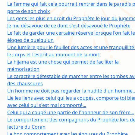
La femme qui fait cela pourrait rentrer dans le paradis p
porte de son choix
Les gens les plus en droit du Prophète le jour du jugem
Je me désavoue de ce dont s'est désavoué le Prophète
Le fait de garder une certaine réserve lorsque l'on fait l
éloges de quelqu'un
Une lumière pour le feuillet des actes et une tranquillit
le corps et l'esprit au moment de la mort
La hijama est une chose qui permet de faciliter la
mémorisation
Le caractère détestable de marcher entre les tombes av
des chaussures
Un homme ne doit pas regarder la nudité d'un homme..
Lie les liens avec celui qui les a coupés, comporte toi bi
avec celui qui s'est mal comporté...
Celui qui a coupé une partie de l'honneur de son frère...
Le comportement des compagnons du Prophète lors de
lecture du Coran
Le bon comportement avec les épouses du Prophète