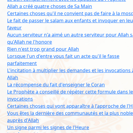
Allah a créé quatre choses de Sa Main
Certaines choses qu'il ne convient pas de faire à la mo
Le fait de passer le salam aux enfants et invoquer en leu
faveur
Aucun serviteur n'a aimé un autre serviteur pour Allah 
qu'Allah ne l'honore
Rien n'est trop grand pour Allah
Lorsque l'un d'entre vous fait un acte qu'il le fasse
parfaitement
L'incitation à multiplier les demandes et les invocations 
Allah
La récompense du fait d'enseigner le Coran
Le Prophète a conseillé de répéter cette formule dans l
invocations
Certaines choses qui vont apparaître à l'approche de l'
Vous êtes la dernière des communautés et la plus nobl
auprès d'Allah
Un signe parmi les signes de l'Heure