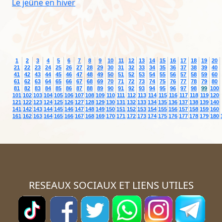
Le jeûne en hiver
1
2
3
4
5
6
7
8
9
10
11
12
13
14
15
16
17
18
19
20
21
22
23
24
25
26
27
28
29
30
31
32
33
34
35
36
37
38
39
40
41
42
43
44
45
46
47
48
49
50
51
52
53
54
55
56
57
58
59
60
61
62
63
64
65
66
67
68
69
70
71
72
73
74
75
76
77
78
79
80
81
82
83
84
85
86
87
88
89
90
91
92
93
94
95
96
97
98
99
100
101
102
103
104
105
106
107
108
109
110
111
112
113
114
115
116
117
118
119
120
121
122
123
124
125
126
127
128
129
130
131
132
133
134
135
136
137
138
139
140
141
142
143
144
145
146
147
148
149
150
151
152
153
154
155
156
157
158
159
160
161
162
163
164
165
166
167
168
169
170
171
172
173
174
175
176
177
178
179
180
RESEAUX SOCIAUX ET LIENS UTILES