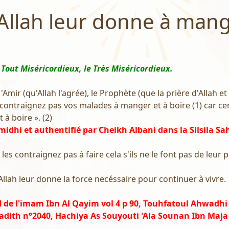
Allah leur donne à mang
 Tout Miséricordieux, le Très Miséricordieux.
Amir (qu'Allah l'agrée), le Prophète (que la prière d'Allah et
Ne contraignez pas vos malades à manger et à boire (1) car cer
à boire ». (2)
midhi et authentifié par Cheikh Albani dans la Silsila Sa
e les contraignez pas à faire cela s'ils ne le font pas de leur p
'Allah leur donne la force necéssaire pour continuer à vivre.
d de l'imam Ibn Al Qayim vol 4 p 90, Touhfatoul Ahwadhi
dith n°2040, Hachiya As Souyouti 'Ala Sounan Ibn Maja