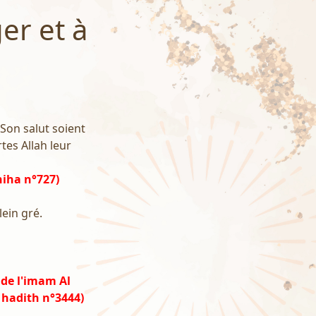
er et à
 Son salut soient
tes Allah leur
hiha n°727)
lein gré.
 de l'imam Al
 hadith n°3444)