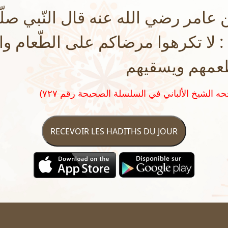
عامر رضي الله عنه قال النّبي صلّ
: لا تكرهوا مرضاكم على الطّعام و
يطعمهم ويسقيهم
RECEVOIR LES HADITHS DU JOUR