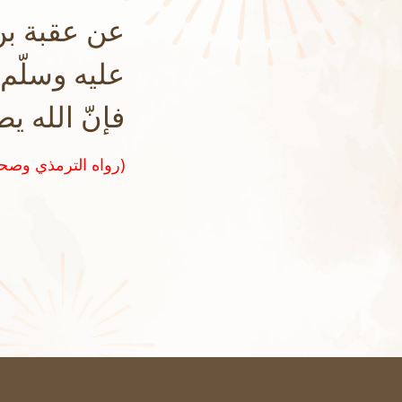
عن عقبة بن 
عليه وسلّم 
فإنّ الله 
(رواه الترمذي وصححه الشيخ الألباني في السلسلة الصحيحة رقم ٧٢٧)