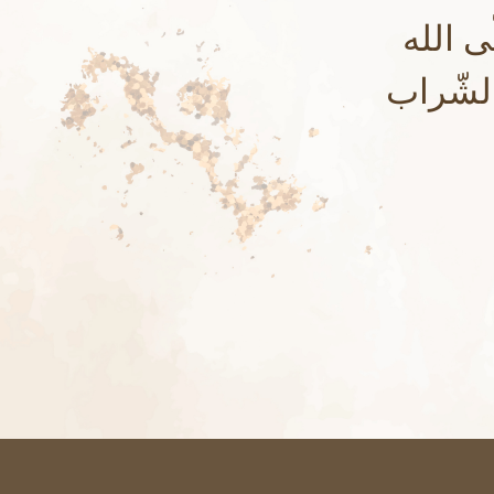
ى الله
الشّراب