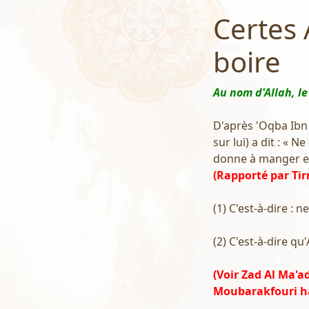
Certes 
boire
Au nom d'Allah, le
D'après 'Oqba Ibn '
sur lui) a dit : « 
donne à manger et 
(Rapporté par Tir
(1) C'est-à-dire : n
(2) C'est-à-dire qu
(Voir Zad Al Ma'a
Moubarakfouri ha