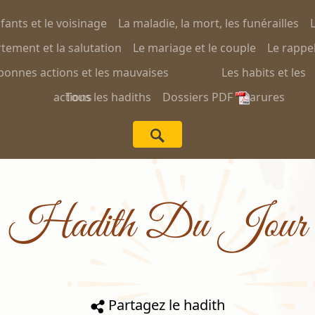
nfants et le voisinage
La maladie, la mort, les funérailles
L
ement et la salutation
Le mariage et le couple
Le rappel
bonnes actions et les mauvaises
Les habits et les
actions
Tous les hadiths
Dossiers PDF
parures
Hadith Du Jour
Partagez le hadith