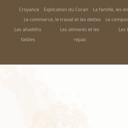
Croyance
Explication du Coran
La famille, les e
Le commerce, le travail et les dettes
Le comport
Les ahadiths
Les aliments et les
Les 
faibles
repas