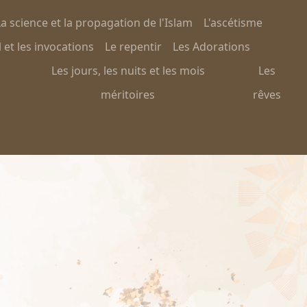
a science et la propagation de l'Islam
L'ascétisme
 et les invocations
Le repentir
Les Adorations
Les jours, les nuits et les mois
Les
méritoires
rêves