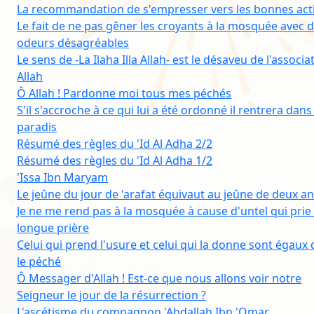
La recommandation de s'empresser vers les bonnes act
Le fait de ne pas gêner les croyants à la mosquée avec 
odeurs désagréables
Le sens de -La Ilaha Illa Allah- est le désaveu de l'associa
Allah
Ô Allah ! Pardonne moi tous mes péchés
S'il s'accroche à ce qui lui a été ordonné il rentrera dans
paradis
Résumé des règles du 'Id Al Adha 2/2
Résumé des règles du 'Id Al Adha 1/2
'Issa Ibn Maryam
Le jeûne du jour de 'arafat équivaut au jeûne de deux a
Je ne me rend pas à la mosquée à cause d'untel qui prie
longue prière
Celui qui prend l'usure et celui qui la donne sont égaux
le péché
Ô Messager d'Allah ! Est-ce que nous allons voir notre
Seigneur le jour de la résurrection ?
L'ascétisme du compagnon 'Abdallah Ibn 'Omar