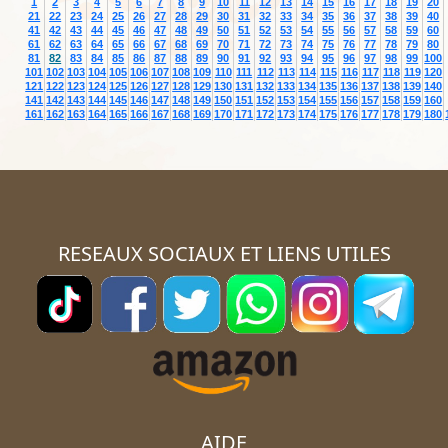
1
2
3
4
5
6
7
8
9
10
11
12
13
14
15
16
17
18
19
20
21
22
23
24
25
26
27
28
29
30
31
32
33
34
35
36
37
38
39
40
41
42
43
44
45
46
47
48
49
50
51
52
53
54
55
56
57
58
59
60
61
62
63
64
65
66
67
68
69
70
71
72
73
74
75
76
77
78
79
80
81
82
83
84
85
86
87
88
89
90
91
92
93
94
95
96
97
98
99
100
101
102
103
104
105
106
107
108
109
110
111
112
113
114
115
116
117
118
119
120
121
122
123
124
125
126
127
128
129
130
131
132
133
134
135
136
137
138
139
140
141
142
143
144
145
146
147
148
149
150
151
152
153
154
155
156
157
158
159
160
161
162
163
164
165
166
167
168
169
170
171
172
173
174
175
176
177
178
179
180
RESEAUX SOCIAUX ET LIENS UTILES
AIDE