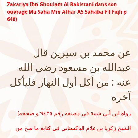
Zakariya Ibn Ghoulam Al Bakistani dans son
ouvrage Ma Saha Min Athar AS Sahaba Fil Fiqh p
640)
عن محمد بن سيرين قال
عبدالله بن مسعود رضي الله
عنه : من أكل أول النهار فليأكل
آخره
(رواه ابن أبي شيبة في مصنفه رقم ٩٤٣٥ و صححه
الشيخ زكريا بن غلام الباكستاني في كتابه ما صح من