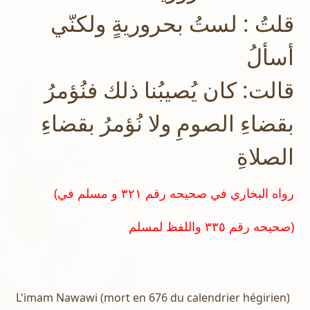
قلتُ : لستُ بحروريةٍ ولكنّي
أسألُ
قالت: كان يُصيبُنا ذلك فنُؤمرُ
بقضاءِ الصومِ ولا نُؤمرُ بقضاءِ
الصلاةِ
(رواه البخاري في صحيحه رقم ٣٢١ و مسلم في
صحيحه رقم ٣٣٥ واللفظ لمسلم)
L'imam Nawawi (mort en 676 du calendrier hégirien)