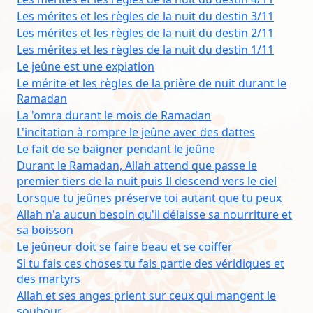
Les mérites et les règles de la nuit du destin 3/11
Les mérites et les règles de la nuit du destin 2/11
Les mérites et les règles de la nuit du destin 1/11
Le jeûne est une expiation
Le mérite et les règles de la prière de nuit durant le
Ramadan
La 'omra durant le mois de Ramadan
L'incitation à rompre le jeûne avec des dattes
Le fait de se baigner pendant le jeûne
Durant le Ramadan, Allah attend que passe le
premier tiers de la nuit puis Il descend vers le ciel
Lorsque tu jeûnes préserve toi autant que tu peux
Allah n'a aucun besoin qu'il délaisse sa nourriture et
sa boisson
Le jeûneur doit se faire beau et se coiffer
Si tu fais ces choses tu fais partie des véridiques et
des martyrs
Allah et ses anges prient sur ceux qui mangent le
souhour