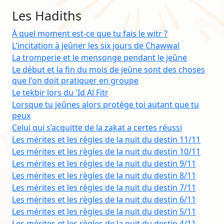
Les Hadiths
À quel moment est-ce que tu fais le witr ?
L'incitation à jeûner les six jours de Chawwal
La tromperie et le mensonge pendant le jeûne
Le début et la fin du mois de jeûne sont des choses
que l'on doit pratiquer en groupe
Le tekbir lors du 'Id Al Fitr
Lorsque tu jeûnes alors protège toi autant que tu
peux
Celui qui s’acquitte de la zakat a certes réussi
Les mérites et les règles de la nuit du destin 11/11
Les mérites et les règles de la nuit du destin 10/11
Les mérites et les règles de la nuit du destin 9/11
Les mérites et les règles de la nuit du destin 8/11
Les mérites et les règles de la nuit du destin 7/11
Les mérites et les règles de la nuit du destin 6/11
Les mérites et les règles de la nuit du destin 5/11
Les mérites et les règles de la nuit du destin 4/11