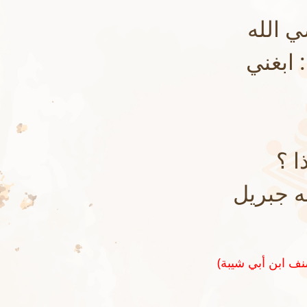
 الله
 ابغني
ا ؟
ه جبريل
(رواه ابن أبي شيبة في المصنف رقم ١٤٧١٨ وحسنه الشيخ الشثري في تحقيق مصنف ابن أبي شيبة