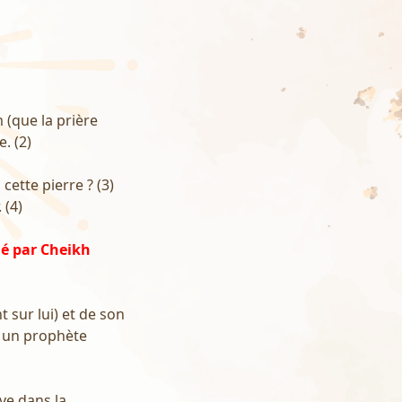
m (que la prière
e. (2)
cette pierre ? (3)
 (4)
ié par Cheikh
t sur lui) et de son
nt un prophète
uve dans la