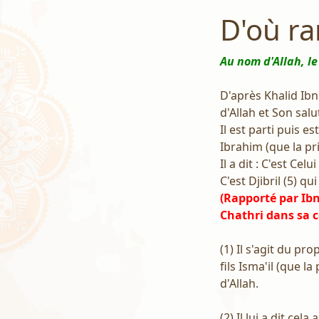
D'où ra
Au nom d'Allah, le
D'après Khalid Ibn 
d'Allah et Son salut
Il est parti puis e
Ibrahim (que la pri
Il a dit : C'est Cel
C'est Djibril (5) q
(Rapporté par Ib
Chathri dans sa c
(1) Il s'agit du pr
fils Isma'il (que l
d'Allah.
(2) Il lui a dit cel