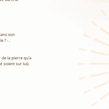
 dans son
 ? - .
r de la pierre qu'a
t soient sur lui).