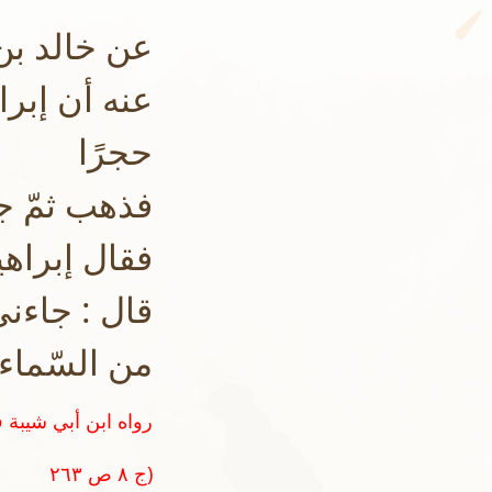
عن خالد بن
عنه أن إبرا
حجرًا
فذهب ثمّ جا
فقال إبراهي
قال : جاءن
من السّماء
ج ٨ ص ٢٦٣)