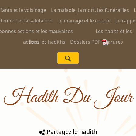
nfants et le voisinage
La maladie, la mort, les funérailles
L
ement et la salutation
Le mariage et le couple
Le rappel
bonnes actions et les mauvaises
Les habits et les
actions
Tous les hadiths
Dossiers PDF
parures
Hadith Du Jour
Partagez le hadith