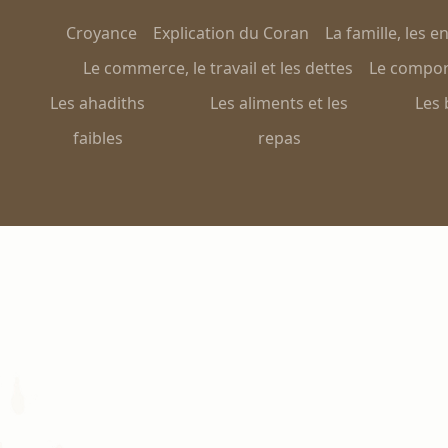
Croyance
Explication du Coran
La famille, les e
Le commerce, le travail et les dettes
Le comport
Les ahadiths
Les aliments et les
Les 
faibles
repas