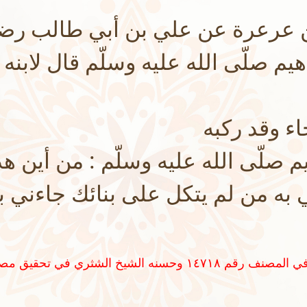
 عرعرة عن علي بن أبي طالب رضي
هيم صلّى الله عليه وسلّم قال لابنه :
ء وقد ركبه
م صلّى الله عليه وسلّم : من أين هذ
ي به من لم يتكل على بنائك جاءني ب