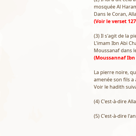
mosquée Al Haram
Dans le Coran, All
(Voir le verset 12
(3) Il s'agit de la
L'imam Ibn Abi Cha
Moussanaf dans le c
(Moussannaf Ibn 
La pierre noire, qu
amenée son fils a a
Voir le hadith suiv
(4) C'est-à-dire Al
(5) C'est-à-dire l'an