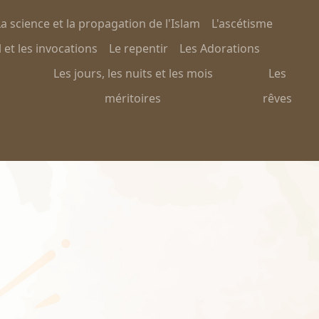
a science et la propagation de l'Islam
L'ascétisme
 et les invocations
Le repentir
Les Adorations
Les jours, les nuits et les mois
Les
méritoires
rêves