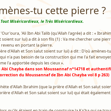
mènes-tu cette pierre ?
 Tout Miséricordieux, le Très Miséricordieux.
'Our'oura, 'Ali Ibn Abi Talib (qu'Allah l'agrée) a dit : « Ibrahi
 soient sur lui) a dit à son fils (1) : Va me chercher une pierr
st revenu en portant la pierre.
ère d'Allah et Son salut soient sur lui) a dit : D'où amènes-tu 
ui qui n'a pas besoin de ta construction qui me l'a fait envoyer.
ui me l'a apportée depuis les cieux ».
n Abi Chayba dans son Moussannaf n°14718 et authentif
orrection du Moussannaf de Ibn Abi Chayba vol 8 p 263)
ophète d'Allah Ibrahim (que la prière d'Allah et Son salut soien
a prière d'Allah et Son salut soient sur lui) qui était égaleme
a alors qu'ils étaient en train de construire la Ka'ba qui se tro