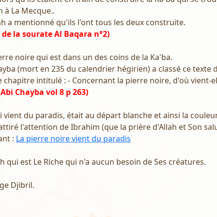
 à La Mecque..
ah a mentionné qu'ils l'ont tous les deux construite.
7 de la sourate Al Baqara n°2)
 pierre noire qui est dans un des coins de la Ka'ba.
yba (mort en 235 du calendrier hégirien) a classé ce texte
hapitre intitulé : - Concernant la pierre noire, d'où vient-elle
Abi Chayba vol 8 p 263)
i vient du paradis, était au départ blanche et ainsi la couleu
ttiré l'attention de Ibrahim (que la prière d'Allah et Son salu
ant :
La pierre noire vient du paradis
lah qui est Le Riche qui n'a aucun besoin de Ses créatures.
ge Djibril.