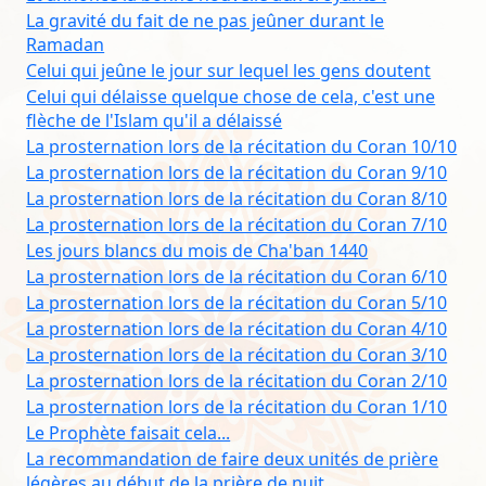
La gravité du fait de ne pas jeûner durant le
Ramadan
Celui qui jeûne le jour sur lequel les gens doutent
Celui qui délaisse quelque chose de cela, c'est une
flèche de l'Islam qu'il a délaissé
La prosternation lors de la récitation du Coran 10/10
La prosternation lors de la récitation du Coran 9/10
La prosternation lors de la récitation du Coran 8/10
La prosternation lors de la récitation du Coran 7/10
Les jours blancs du mois de Cha'ban 1440
La prosternation lors de la récitation du Coran 6/10
La prosternation lors de la récitation du Coran 5/10
La prosternation lors de la récitation du Coran 4/10
La prosternation lors de la récitation du Coran 3/10
La prosternation lors de la récitation du Coran 2/10
La prosternation lors de la récitation du Coran 1/10
Le Prophète faisait cela...
La recommandation de faire deux unités de prière
légères au début de la prière de nuit