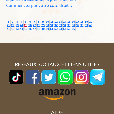
Commencez par votre côté droit...
1
2
3
4
5
6
7
8
9
10
11
12
13
14
15
16
17
18
19
20
21
22
23
24
25
26
27
28
29
30
31
32
33
34
35
36
37
38
39
40
41
42
43
44
45
46
47
48
49
50
51
52
53
54
55
56
RESEAUX SOCIAUX ET LIENS UTILES
AIDE