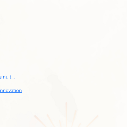
 nuit...
'innovation