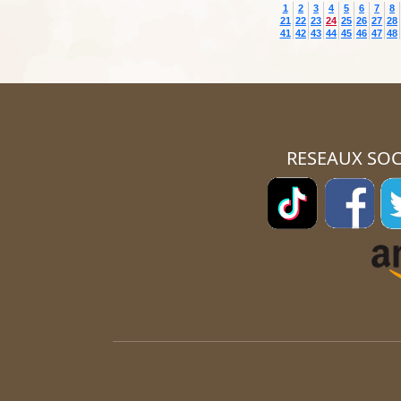
1
2
3
4
5
6
7
8
21
22
23
24
25
26
27
28
41
42
43
44
45
46
47
48
RESEAUX SOC