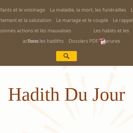
nfants et le voisinage
La maladie, la mort, les funérailles
L
ement et la salutation
Le mariage et le couple
Le rappel
bonnes actions et les mauvaises
Les habits et les
actions
Tous les hadiths
Dossiers PDF
parures
Hadith Du Jour