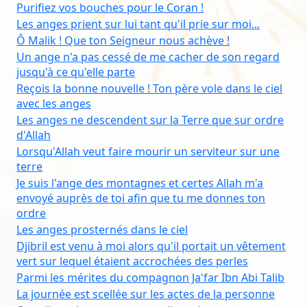
Purifiez vos bouches pour le Coran !
Les anges prient sur lui tant qu'il prie sur moi...
Ô Malik ! Que ton Seigneur nous achève !
Un ange n'a pas cessé de me cacher de son regard
jusqu'à ce qu'elle parte
Reçois la bonne nouvelle ! Ton père vole dans le ciel
avec les anges
Les anges ne descendent sur la Terre que sur ordre
d'Allah
Lorsqu'Allah veut faire mourir un serviteur sur une
terre
Je suis l'ange des montagnes et certes Allah m'a
envoyé auprès de toi afin que tu me donnes ton
ordre
Les anges prosternés dans le ciel
Djibril est venu à moi alors qu'il portait un vêtement
vert sur lequel étaient accrochées des perles
Parmi les mérites du compagnon Ja'far Ibn Abi Talib
La journée est scellée sur les actes de la personne