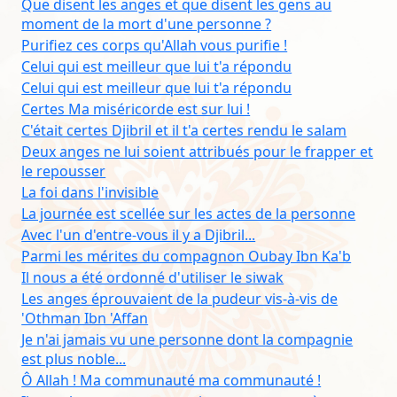
Que disent les anges et que disent les gens au
moment de la mort d'une personne ?
Purifiez ces corps qu'Allah vous purifie !
Celui qui est meilleur que lui t'a répondu
Celui qui est meilleur que lui t'a répondu
Certes Ma miséricorde est sur lui !
C'était certes Djibril et il t'a certes rendu le salam
Deux anges ne lui soient attribués pour le frapper et
le repousser
La foi dans l'invisible
La journée est scellée sur les actes de la personne
Avec l'un d'entre-vous il y a Djibril...
Parmi les mérites du compagnon Oubay Ibn Ka'b
Il nous a été ordonné d'utiliser le siwak
Les anges éprouvaient de la pudeur vis-à-vis de
'Othman Ibn 'Affan
Je n'ai jamais vu une personne dont la compagnie
est plus noble...
Ô Allah ! Ma communauté ma communauté !