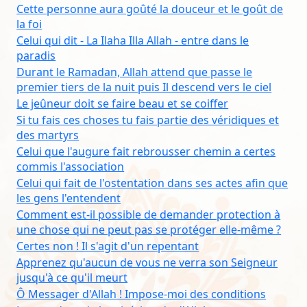
Cette personne aura goûté la douceur et le goût de
la foi
Celui qui dit - La Ilaha Illa Allah - entre dans le
paradis
Durant le Ramadan, Allah attend que passe le
premier tiers de la nuit puis Il descend vers le ciel
Le jeûneur doit se faire beau et se coiffer
Si tu fais ces choses tu fais partie des véridiques et
des martyrs
Celui que l'augure fait rebrousser chemin a certes
commis l'association
Celui qui fait de l'ostentation dans ses actes afin que
les gens l'entendent
Comment est-il possible de demander protection à
une chose qui ne peut pas se protéger elle-même ?
Certes non ! Il s'agit d'un repentant
Apprenez qu'aucun de vous ne verra son Seigneur
jusqu'à ce qu'il meurt
Ô Messager d'Allah ! Impose-moi des conditions