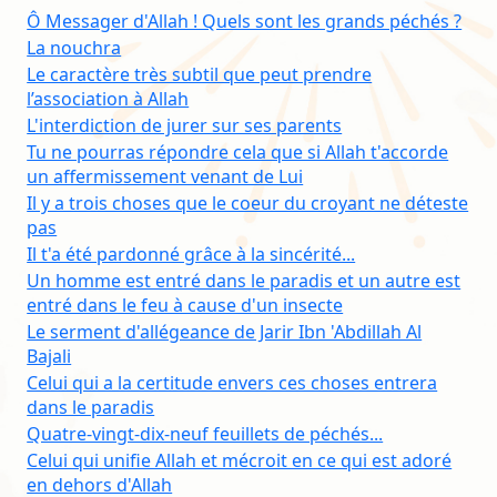
Ô Messager d'Allah ! Quels sont les grands péchés ?
La nouchra
Le caractère très subtil que peut prendre
l’association à Allah
L'interdiction de jurer sur ses parents
Tu ne pourras répondre cela que si Allah t'accorde
un affermissement venant de Lui
Il y a trois choses que le coeur du croyant ne déteste
pas
Il t'a été pardonné grâce à la sincérité...
Un homme est entré dans le paradis et un autre est
entré dans le feu à cause d'un insecte
Le serment d'allégeance de Jarir Ibn 'Abdillah Al
Bajali
Celui qui a la certitude envers ces choses entrera
dans le paradis
Quatre-vingt-dix-neuf feuillets de péchés...
Celui qui unifie Allah et mécroit en ce qui est adoré
en dehors d'Allah