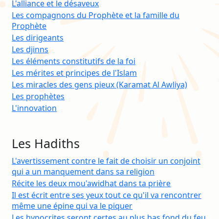
L'alliance et le désaveux
Les compagnons du Prophète et la famille du
Prophète
Les dirigeants
Les djinns
Les éléments constitutifs de la foi
Les mérites et principes de l'Islam
Les miracles des gens pieux (Karamat Al Awliya)
Les prophètes
L'innovation
Les Hadiths
L'avertissement contre le fait de choisir un conjoint
qui a un manquement dans sa religion
Récite les deux mou'awidhat dans ta prière
Il est écrit entre ses yeux tout ce qu'il va rencontrer
même une épine qui va le piquer
Les hypocrites seront certes au plus bas fond du feu