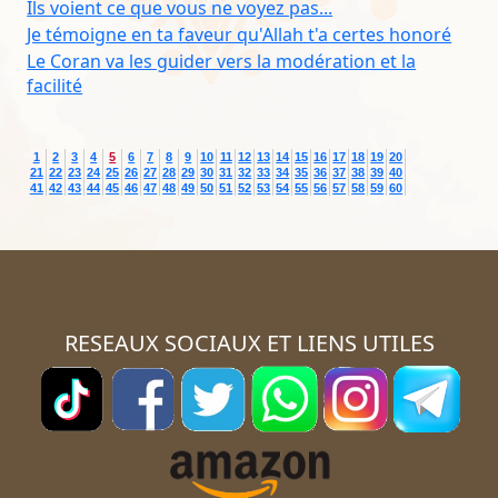
Ils voient ce que vous ne voyez pas...
Je témoigne en ta faveur qu'Allah t'a certes honoré
Le Coran va les guider vers la modération et la
facilité
1
2
3
4
5
6
7
8
9
10
11
12
13
14
15
16
17
18
19
20
21
22
23
24
25
26
27
28
29
30
31
32
33
34
35
36
37
38
39
40
41
42
43
44
45
46
47
48
49
50
51
52
53
54
55
56
57
58
59
60
RESEAUX SOCIAUX ET LIENS UTILES