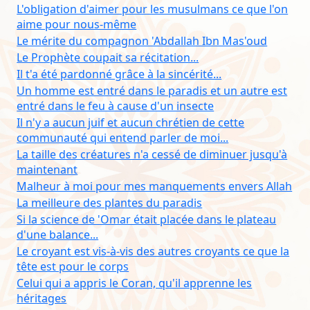
L'obligation d'aimer pour les musulmans ce que l'on
aime pour nous-même
Le mérite du compagnon 'Abdallah Ibn Mas'oud
Le Prophète coupait sa récitation...
Il t'a été pardonné grâce à la sincérité...
Un homme est entré dans le paradis et un autre est
entré dans le feu à cause d'un insecte
Il n'y a aucun juif et aucun chrétien de cette
communauté qui entend parler de moi...
La taille des créatures n'a cessé de diminuer jusqu'à
maintenant
Malheur à moi pour mes manquements envers Allah
La meilleure des plantes du paradis
Si la science de 'Omar était placée dans le plateau
d'une balance...
Le croyant est vis-à-vis des autres croyants ce que la
tête est pour le corps
Celui qui a appris le Coran, qu'il apprenne les
héritages