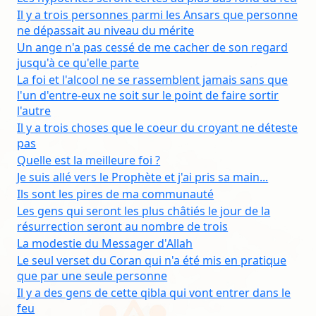
Il y a trois personnes parmi les Ansars que personne
ne dépassait au niveau du mérite
Un ange n'a pas cessé de me cacher de son regard
jusqu'à ce qu'elle parte
La foi et l'alcool ne se rassemblent jamais sans que
l'un d'entre-eux ne soit sur le point de faire sortir
l'autre
Il y a trois choses que le coeur du croyant ne déteste
pas
Quelle est la meilleure foi ?
Je suis allé vers le Prophète et j'ai pris sa main...
Ils sont les pires de ma communauté
Les gens qui seront les plus châtiés le jour de la
résurrection seront au nombre de trois
La modestie du Messager d'Allah
Le seul verset du Coran qui n'a été mis en pratique
que par une seule personne
Il y a des gens de cette qibla qui vont entrer dans le
feu