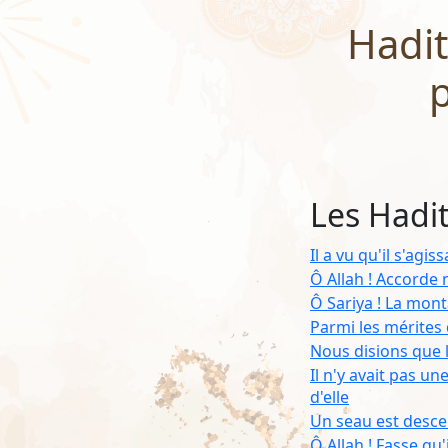
Hadit
p
Les Hadi
Il a vu qu'il s'agis
Ô Allah ! Accorde 
Ô Sariya ! La mont
Parmi les mérites
Nous disions que l
Il n'y avait pas u
d'elle
Un seau est desce
Ô Allah ! Fasse qu