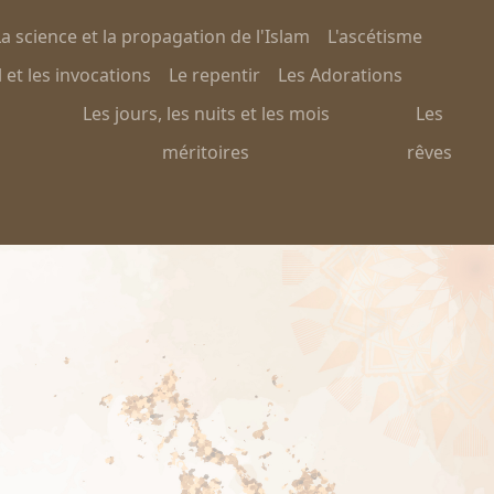
a science et la propagation de l'Islam
L'ascétisme
 et les invocations
Le repentir
Les Adorations
Les jours, les nuits et les mois
Les
méritoires
rêves