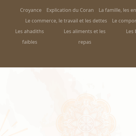
Croyance
Explication du Coran
La famille, les e
Le commerce, le travail et les dettes
Le comport
Les ahadiths
Les aliments et les
Les 
faibles
repas