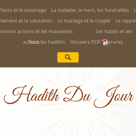
nfants et le voisinage
La maladie, la mort, les funérailles
L
ement et la salutation
Le mariage et le couple
Le rappel
bonnes actions et les mauvaises
Les habits et les
actions
Tous les hadiths
Dossiers PDF
parures
Hadith Du Jour