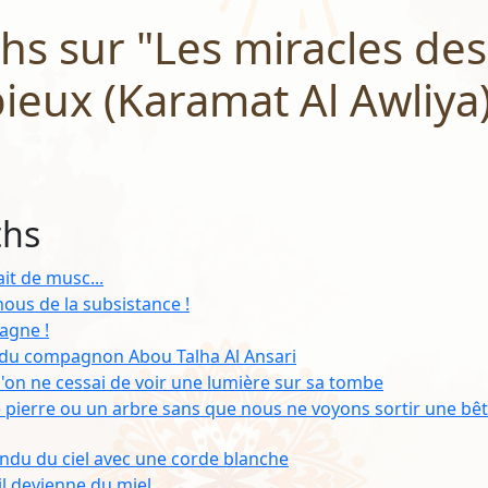
hs sur "Les miracles de
ieux (Karamat Al Awliya
ths
sait de musc...
nous de la subsistance !
agne !
 du compagnon Abou Talha Al Ansari
'on ne cessai de voir une lumière sur sa tombe
ne pierre ou un arbre sans que nous ne voyons sortir une bê
ndu du ciel avec une corde blanche
'il devienne du miel