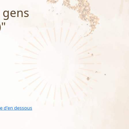
s gens
)"
te d'en dessous