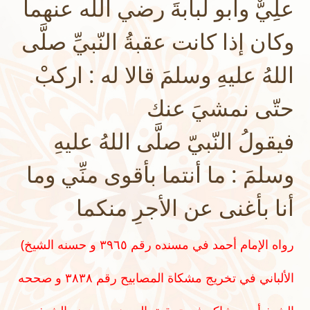
علِيٌّ وأبو لبابةَ رضي الله عنهما
وكان إذا كانت عقبةُ النّبيِّ صلَّى
اللهُ عليهِ وسلمَ قالا له : اركبْ
حتّى نمشيَ عنك
فيقولُ النّبيّ صلَّى اللهُ عليهِ
وسلمَ : ما أنتما بأقوى منِّي وما
أنا بأغنى عن الأجرِ منكما
(رواه الإمام أحمد في مسنده رقم ٣٩٦٥ و حسنه الشيخ
الألباني في تخريج مشكاة المصابيح رقم ٣٨٣٨ و صححه