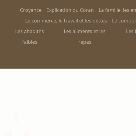
Croyance
Explication du Coran
La famille, les e
Le commerce, le travail et les dettes
Le comport
Les ahadiths
Les aliments et les
Les 
faibles
repas