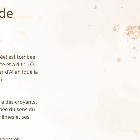
 de
rée) est tombée
e et a dit : « Ô
r d'Allah (que la
)
re des croyants.
chée du sens du
-mêmes et ses
yants et