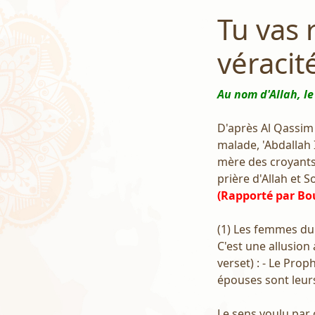
Tu vas 
véracit
Au nom d'Allah, le
D'après Al Qassim
malade, 'Abdallah I
mère des croyants !
prière d'Allah et So
(Rapporté par Bo
(1) Les femmes du
C'est une allusion
verset) : - Le Pro
épouses sont leurs
Le sens voulu par 