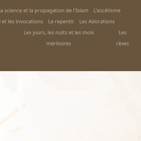
a science et la propagation de l'Islam
L'ascétisme
 et les invocations
Le repentir
Les Adorations
Les jours, les nuits et les mois
Les
méritoires
rêves