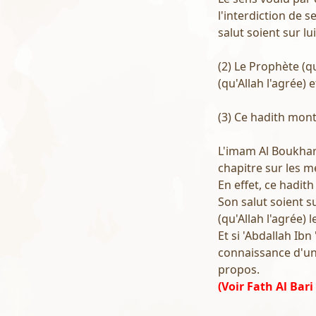
l'interdiction de s
salut soient sur lui
(2) Le Prophète (qu
(qu'Allah l'agrée) 
(3) Ce hadith montr
L'imam Al Boukhari
chapitre sur les mé
En effet, ce hadith
Son salut soient su
(qu'Allah l'agrée) 
Et si 'Abdallah Ibn
connaissance d'un 
propos.
(Voir Fath Al Bar