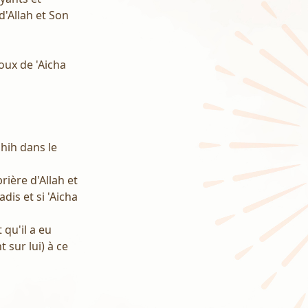
d'Allah et Son
poux de 'Aicha
ahih dans le
rière d'Allah et
dis et si 'Aicha
 qu'il a eu
 sur lui) à ce