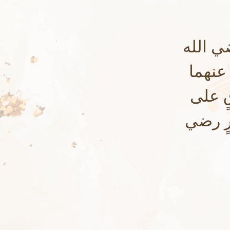
ي الله
 عنهما
قٍ على
رٍ رضي