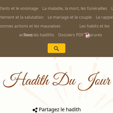
nfants et le voisinage
La maladie, la mort, les funérailles
L
ement et la salutation
Le mariage et le couple
Le rappel
bonnes actions et les mauvaises
Les habits et les
actions
Tous les hadiths
Dossiers PDF
parures
Hadith Du Jour
Partagez le hadith