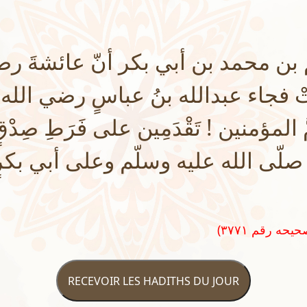
بن محمد بن أبي بكر أنّ عائشةَ رض
تْ فجاء عبدالله بنُ عباسٍ رضي الله
َ المؤمنين ! تَقْدَمِين على فَرَطِ صِدْ
 صلّى الله عليه وسلّم وعلى أبي بك
RECEVOIR LES HADITHS DU JOUR