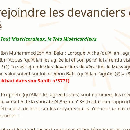
rejoindre les devanciers
é
 Tout Miséricordieux, le Très Miséricordieux.
 Ibn Muhammed Ibn Abi Bakr : Lorsque 'Aicha (qu'Allah l'ag
bn 'Abbas (qu'Allah les agrée lui et son père) lui a rendu visit
 (1) Tu vas rejoindre les devanciers de véracité : le Message
n salut soient sur lui) et Abou Bakr (qu'Allah l'agrée) (2) ». (3
ukhari dans son Sahih n°3771)
 Prophète (qu'Allah les agrée toutes) sont nommées les mè
 au verset 6 de la sourate Al Ahzab n°33 (traduction rappro
phète a plus de droit sur les croyants qu'ils n'en ont sur eux
 mères - .
cela est le grand respect que doivent leur témoigner les cro