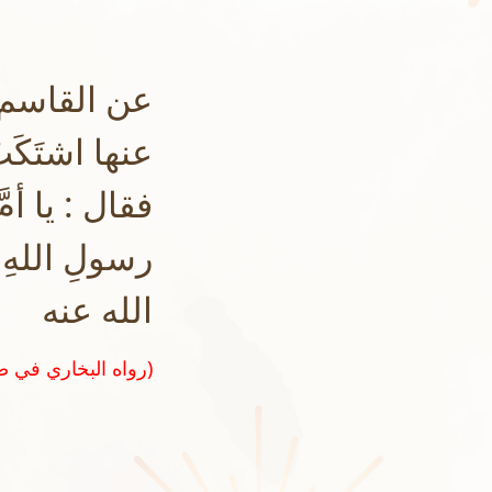
عن القاسم 
عنها اشتَكَ
فقال : يا أمّ
رسولِ اللهِ
الله عنه
(رواه البخاري في صحيحه رقم ٣٧٧١)