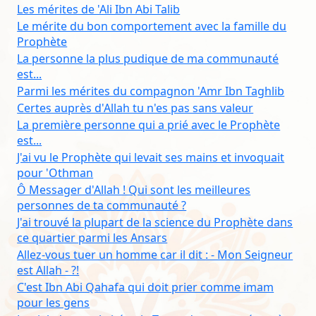
Les mérites de 'Ali Ibn Abi Talib
Le mérite du bon comportement avec la famille du
Prophète
La personne la plus pudique de ma communauté
est...
Parmi les mérites du compagnon 'Amr Ibn Taghlib
Certes auprès d'Allah tu n'es pas sans valeur
La première personne qui a prié avec le Prophète
est...
J'ai vu le Prophète qui levait ses mains et invoquait
pour 'Othman
Ô Messager d'Allah ! Qui sont les meilleures
personnes de ta communauté ?
J'ai trouvé la plupart de la science du Prophète dans
ce quartier parmi les Ansars
Allez-vous tuer un homme car il dit : - Mon Seigneur
est Allah - ?!
C'est Ibn Abi Qahafa qui doit prier comme imam
pour les gens