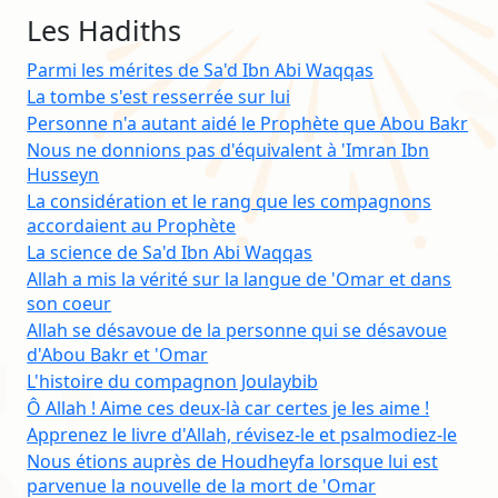
Les Hadiths
Parmi les mérites de Sa'd Ibn Abi Waqqas
La tombe s'est resserrée sur lui
Personne n'a autant aidé le Prophète que Abou Bakr
Nous ne donnions pas d'équivalent à 'Imran Ibn
Husseyn
La considération et le rang que les compagnons
accordaient au Prophète
La science de Sa'd Ibn Abi Waqqas
Allah a mis la vérité sur la langue de 'Omar et dans
son coeur
Allah se désavoue de la personne qui se désavoue
d'Abou Bakr et 'Omar
L'histoire du compagnon Joulaybib
Ô Allah ! Aime ces deux-là car certes je les aime !
Apprenez le livre d'Allah, révisez-le et psalmodiez-le
Nous étions auprès de Houdheyfa lorsque lui est
parvenue la nouvelle de la mort de 'Omar