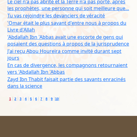
Le ciel n'a pas abrité et la Terre n'a pas porté, après
les prophètes, une personne qui soit meilleure que...
Tu vas rejoindre les devanciers de véracité
'Omar était le plus savant d'entre nous à propos du
Livre d'Allah
'Abdallah Ibn 'Abbas avait une escorte de gens qui
posaient des questions à propos de la jurisprudence
J'ai reçu Abou Houreira comme invité durant sept
jours
En cas de divergence, les compagnons retournaient
vers 'Abdallah Ibn 'Abbas
Zayd Ibn Thabit faisait partie des savants enracinés
dans la science
1
2
3
4
5
6
7
8
9
10