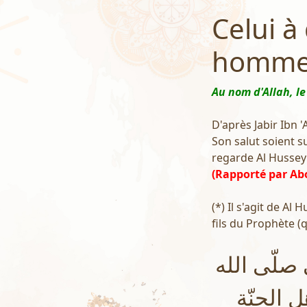
Celui à
homme 
Au nom d'Allah, le
D'après Jabir Ibn '
Son salut soient su
regarde Al Husseyn 
(Rapporté par Abo
(*) Il s'agit de Al 
fils du Prophète (q
 صلّى الله
 الجنّةِ