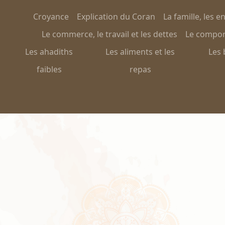
Croyance
Explication du Coran
La famille, les e
Le commerce, le travail et les dettes
Le comport
Les ahadiths
Les aliments et les
Les 
faibles
repas