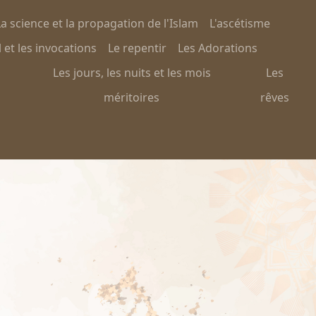
a science et la propagation de l'Islam
L'ascétisme
 et les invocations
Le repentir
Les Adorations
Les jours, les nuits et les mois
Les
méritoires
rêves