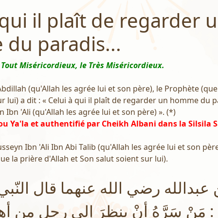
 qui il plaît de regarder 
du paradis...
 Tout Miséricordieux, le Très Miséricordieux.
Abdillah (qu'Allah les agrée lui et son père), le Prophète (que 
r lui) a dit : « Celui à qui il plaît de regarder un homme du p
Ibn 'Ali (qu'Allah les agrée lui et son père) ». (*)
u Ya'la et authentifié par Cheikh Albani dans la Silsila 
Husseyn Ibn 'Ali Ibn Abi Talib (qu'Allah les agrée lui et son père
ue la prière d'Allah et Son salut soient sur lui).
عبدالله رضي الله عنهما قال النّبي
مَنْ سَرَّهُ أنْ ينظرَ إلى رجلٍ من أهلِ