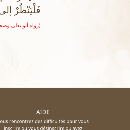
فَلْيَنْظُرْ 
(رواه أبو يعلى وصححه الشيخ الألباني في السلسلة الصحيحة رقم ٤٠٠٣)
AIDE
ous rencontrez des difficultés pour vous
inscrire ou vous désinscrire ou avez