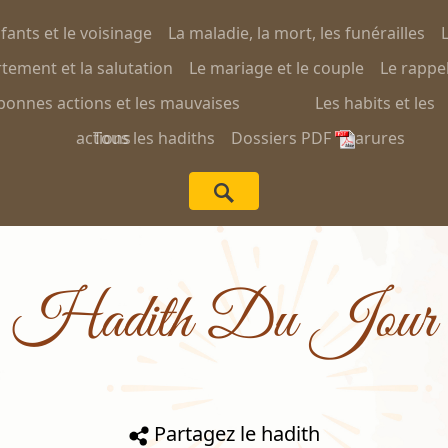
nfants et le voisinage
La maladie, la mort, les funérailles
L
ement et la salutation
Le mariage et le couple
Le rappel
bonnes actions et les mauvaises
Les habits et les
actions
Tous les hadiths
Dossiers PDF
parures
Hadith Du Jour
Partagez le hadith