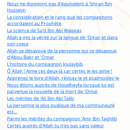
Nous ne donnions pas d'équivalent à 'Imran Ibn
Husseyn
La considération et le rang que les compagnons
accordaient au Prophète
La science de Sa'd Ibn Abi Waqqas
Allah a mis la vérité sur la langue de 'Omar et dans
son coeur
Allah se désavoue de la personne qui se désavoue
d'Abou Bakr et 'Omar
L'histoire du compagnon Joulaybib
Ô Allah ! Aime ces deux-là car certes je les aime !
Apprenez le livre d'Allah, révisez-le et psalmodiez-le
Nous étions auprès de Houdheyfa lorsque lui est
parvenue la nouvelle de la mort de 'Omar
Les mérites de 'Ali Ibn Abi Talib
La personne la plus pudique de ma communauté
est...
Parmi les mérites du compagnon 'Amr Ibn Taghlib
Certes auprès d'Allah tu n'es pas sans valeur