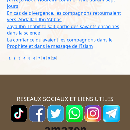
jours
En cas de divergence, les compagnons retournaient
vers 'Abdallah Ibn 'Abbas
Zayd Ibn Thabit faisait partie des savants enracinés
dans la science
La confiance qu'avaient les compagnons dans le
Prophète et dans le message de l'Islam
1
2
3
4
5
6
7
8
9
10
RESEAUX SOCIAUX ET LIENS UTILES