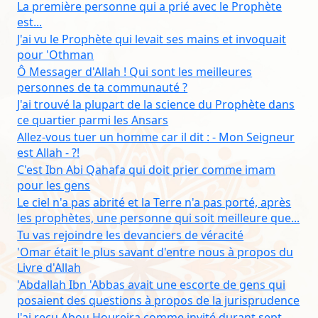
La première personne qui a prié avec le Prophète
est...
J'ai vu le Prophète qui levait ses mains et invoquait
pour 'Othman
Ô Messager d'Allah ! Qui sont les meilleures
personnes de ta communauté ?
J'ai trouvé la plupart de la science du Prophète dans
ce quartier parmi les Ansars
Allez-vous tuer un homme car il dit : - Mon Seigneur
est Allah - ?!
C'est Ibn Abi Qahafa qui doit prier comme imam
pour les gens
Le ciel n'a pas abrité et la Terre n'a pas porté, après
les prophètes, une personne qui soit meilleure que...
Tu vas rejoindre les devanciers de véracité
'Omar était le plus savant d'entre nous à propos du
Livre d'Allah
'Abdallah Ibn 'Abbas avait une escorte de gens qui
posaient des questions à propos de la jurisprudence
J'ai reçu Abou Houreira comme invité durant sept