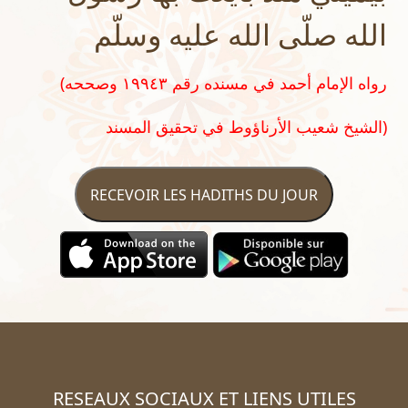
الله صلّى الله عليه وسلّم
(رواه الإمام أحمد في مسنده رقم ١٩٩٤٣ وصححه
الشيخ شعيب الأرناؤوط في تحقيق المسند)
RECEVOIR LES HADITHS DU JOUR
RESEAUX SOCIAUX ET LIENS UTILES