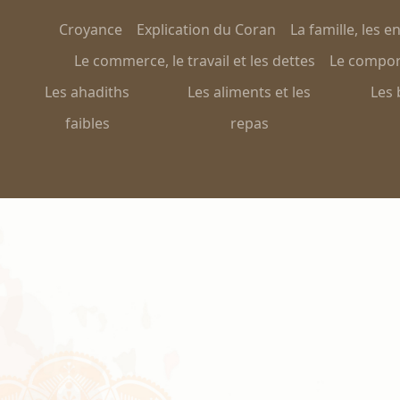
Croyance
Explication du Coran
La famille, les e
Le commerce, le travail et les dettes
Le comport
Les ahadiths
Les aliments et les
Les 
faibles
repas