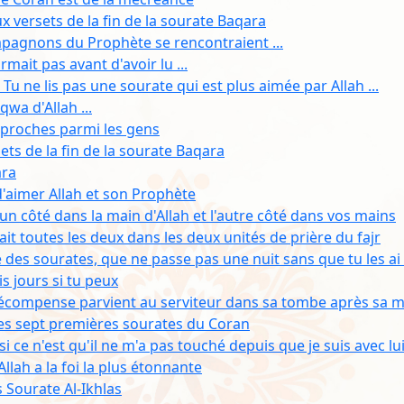
eux versets de la fin de la sourate Baqara
agnons du Prophète se rencontraient ...
mait pas avant d'avoir lu ...
Tu ne lis pas une sourate qui est plus aimée par Allah ...
aqwa d'Allah ...
s proches parmi les gens
sets de la fin de la sourate Baqara
ara
t d'aimer Allah et son Prophète
un côté dans la main d'Allah et l'autre côté dans vos mains
sait toutes les deux dans les deux unités de prière du fajr
e des sourates, que ne passe pas une nuit sans que tu les ai
is jours si tu peux
récompense parvient au serviteur dans sa tombe après sa 
 les sept premières sourates du Coran
ce n'est qu'il ne m'a pas touché depuis que je suis avec lu
llah a la foi la plus étonnante
is Sourate Al-Ikhlas