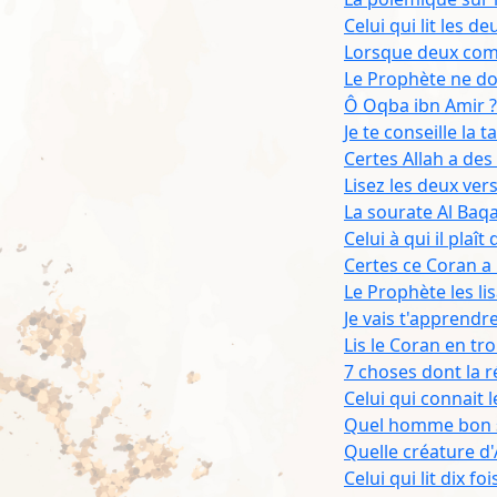
Celui qui lit les d
Lorsque deux comp
Le Prophète ne dor
Ô Oqba ibn Amir ? 
Je te conseille la t
Certes Allah a de
Lisez les deux ver
La sourate Al Baq
Celui à qui il plaî
Certes ce Coran a 
Le Prophète les li
Je vais t'apprendr
Lis le Coran en tro
7 choses dont la 
Celui qui connait
Quel homme bon si 
Quelle créature d'A
Celui qui lit dix fo