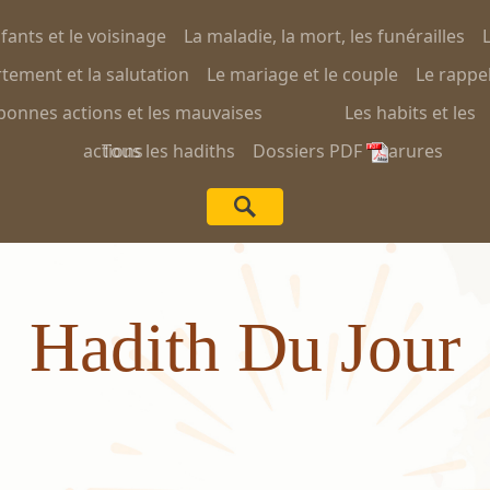
nfants et le voisinage
La maladie, la mort, les funérailles
L
ement et la salutation
Le mariage et le couple
Le rappel
bonnes actions et les mauvaises
Les habits et les
actions
Tous les hadiths
Dossiers PDF
parures
Hadith Du Jour