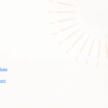
 lues
mort
i