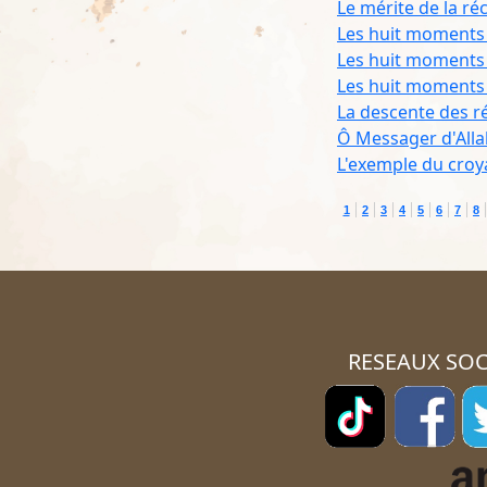
Le mérite de la ré
Les huit moments 
Les huit moments 
Les huit moments 
La descente des r
Ô Messager d'Alla
L'exemple du croyan
1
2
3
4
5
6
7
8
RESEAUX SOC