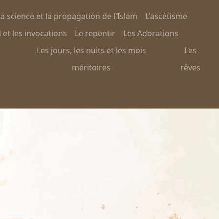
a science et la propagation de l'Islam
L'ascétisme
 et les invocations
Le repentir
Les Adorations
Les jours, les nuits et les mois
Les
méritoires
rêves