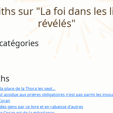
ths sur "La foi dans les l
révélés"
catégories
ths
la place de la Thora les sept...
t assidue aux prières obligatoires n'est pas parmi les insou
Coran
 des gens par ce livre et en rabaisse d'autres
le Coran est de la mécréance