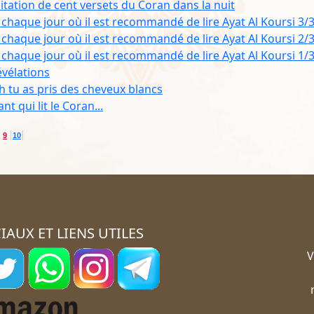
citation de cent versets du Coran dans la nuit
chaque jour où il est recommandé de lire Ayat Al Koursi 3/
chaque jour où il est recommandé de lire Ayat Al Koursi 2/
chaque jour où il est recommandé de lire Ayat Al Koursi 1/
évélations
h tu as pris des cheveux blancs
t qui lit le Coran...
9
10
IAUX ET LIENS UTILES
V