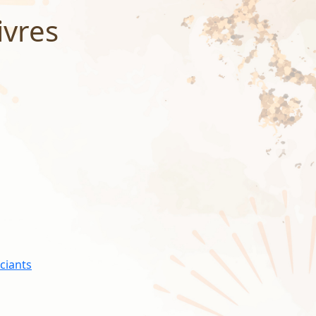
ivres
ciants