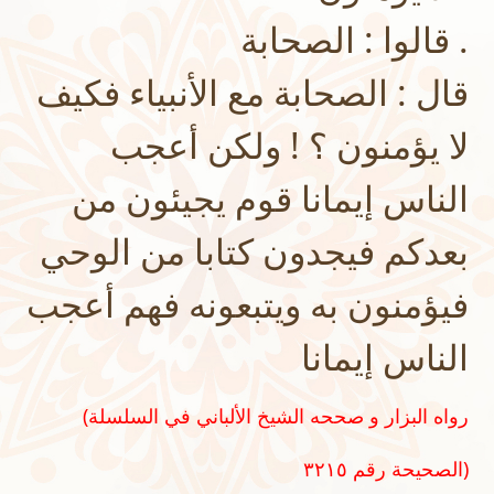
قالوا : الصحابة .
قال : الصحابة مع الأنبياء فكيف
لا يؤمنون ؟ ! ولكن أعجب
الناس إيمانا قوم يجيئون من
بعدكم فيجدون كتابا من الوحي
فيؤمنون به ويتبعونه فهم أعجب
الناس إيمانا
(رواه البزار و صححه الشيخ الألباني في السلسلة
الصحيحة رقم ٣٢١٥)