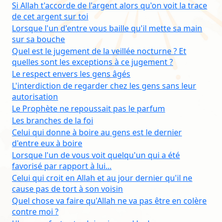
Si Allah t'accorde de l'argent alors qu'on voit la trace
de cet argent sur toi
Lorsque l'un d'entre vous baille qu'il mette sa main
sur sa bouche
Quel est le jugement de la veillée nocturne ? Et
quelles sont les exceptions à ce jugement ?
Le respect envers les gens âgés
L'interdiction de regarder chez les gens sans leur
autorisation
Le Prophète ne repoussait pas le parfum
Les branches de la foi
Celui qui donne à boire au gens est le dernier
d'entre eux à boire
Lorsque l'un de vous voit quelqu'un qui a été
favorisé par rapport à lui...
Celui qui croit en Allah et au jour dernier qu'il ne
cause pas de tort à son voisin
Quel chose va faire qu'Allah ne va pas être en colère
contre moi ?