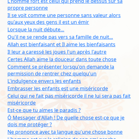
L'homme fort est celui qui prend le dessus sur sa
propre personne
Il se voit comme une personne sans valeur alors
qu'aux yeux des gens il est un émir
Lorsque la nuit débute...
Qu'il ne se rende pas vers sa famille de nuit...
Allah est bienfaisant et Il aime les bienfaisants
Il leur a caressé les joues l'un après l'autre
Certes Allah aime la douceur dans toute chose
Comment se présenter lorsqu'on demande la
permission de rentrer chez quelqu'un
L'indulgence envers les enfants
Embrasser les enfants est une miséricorde
Celui qui ne fait pas miséricorde il ne lui sera pas fait
miséricorde
Est-ce que tu aimes le paradis ?
Ô Messager d'Allah ! De quelle chose est-ce que je
dois me protéger ?
Ne prononce avec ta langue qu'une chose bonne