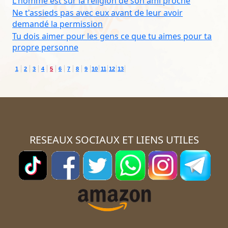
L'homme est sur la religion de son ami proche
Ne t'assieds pas avec eux avant de leur avoir
demandé la permission
Tu dois aimer pour les gens ce que tu aimes pour ta
propre personne
1
2
3
4
5
6
7
8
9
10
11
12
13
RESEAUX SOCIAUX ET LIENS UTILES