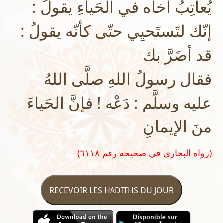
يُعاتِبُ أخاه في الحَياءِ يقولُ :
إنّك لتَستَحيِي حتّى كأنّه يقولُ :
قد أضَرَّ بك
فقال رسولُ اللهِ صلَّى اللهُ
عليه وسلَّم : دَعْه ! فإنَّ الحَياءَ
منَ الإيمانِ
(رواه البخاري في صحيحه رقم ٦١١٨)
RECEVOIR LES HADITHS DU JOUR