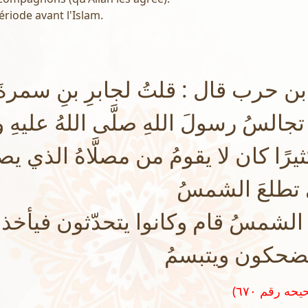
période avant l'Islam.
 حرب قال : قلتُ لجابرِ بنِ سمرةَ
تجالسُ رسولَ اللهِ صلَّى اللهُ عليهِ وس
يرًا كان لا يقومُ من مصلَّاهُ الذي يصل
 تطلعَ الشمسُ
الشمسُ قام وكانوا يتحدّثون فيأخذ
فيضحكون ويتبسمُ