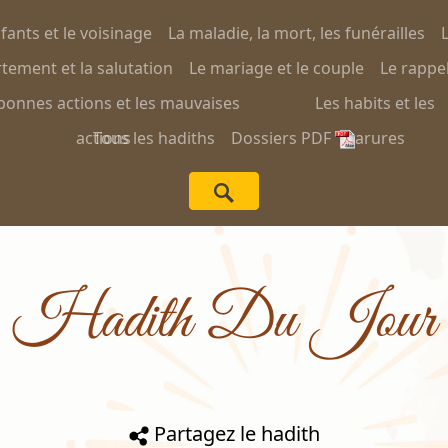
nfants et le voisinage
La maladie, la mort, les funérailles
L
ement et la salutation
Le mariage et le couple
Le rappel
bonnes actions et les mauvaises
Les habits et les
actions
Tous les hadiths
Dossiers PDF
parures
Hadith Du Jour
Partagez le hadith