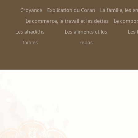
Croyance
Explication du Coran
La famille, les e
Le commerce, le travail et les dettes
Le comport
Les ahadiths
Les aliments et les
Les 
faibles
repas