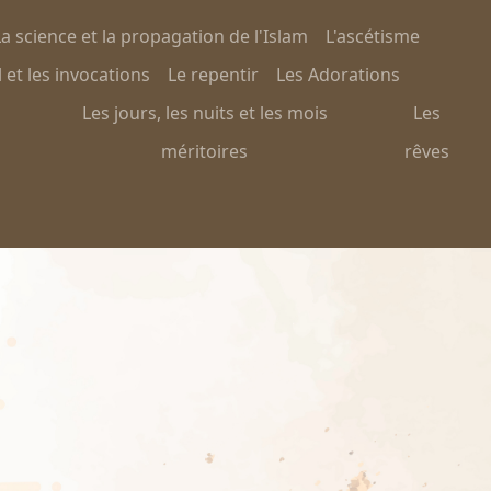
a science et la propagation de l'Islam
L'ascétisme
 et les invocations
Le repentir
Les Adorations
Les jours, les nuits et les mois
Les
méritoires
rêves