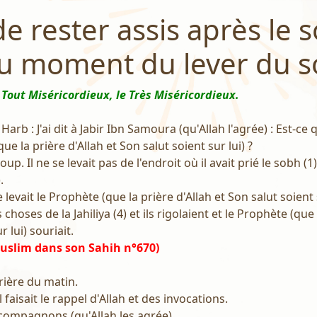
 de rester assis après le 
u moment du lever du so
 Tout Miséricordieux, le Très Miséricordieux.
arb : J'ai dit à Jabir Ibn Samoura (qu'Allah l'agrée) : Est-ce 
ue la prière d'Allah et Son salut soient sur lui) ?
coup. Il ne se levait pas de l'endroit où il avait prié le sobh (1
.
 levait le Prophète (que la prière d'Allah et Son salut soient s
s choses de la Jahiliya (4) et ils rigolaient et le Prophète (que 
 lui) souriait.
uslim dans son Sahih n°670)
prière du matin.
il faisait le rappel d'Allah et des invocations.
s compagnons (qu'Allah les agrée).