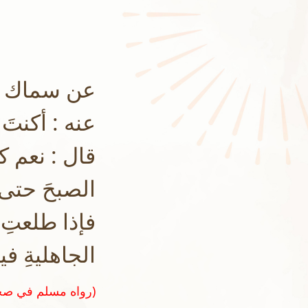
عن سماك بن
عنه : أكنتَ 
قال : نعم كث
الصبحَ حتى
فإذا طلعتِ 
الجاهليةِ 
(رواه مسلم في صحيحه رقم ٦٧٠)