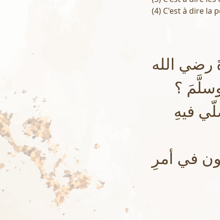
(4) C'est à dire la 
 رضي الله
لَّمَ ؟
ّي فيهِ
ون في أمرِ