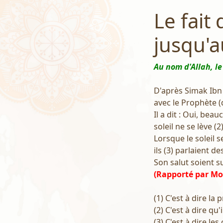
Le fait
jusqu'a
Au nom d'Allah, le
D'après Simak Ibn H
avec le Prophète (q
Il a dit : Oui, beau
soleil ne se lève (2)
Lorsque le soleil se
ils (3) parlaient de
Son salut soient sur
(Rapporté par Mo
(1) C'est à dire la 
(2) C'est à dire qu'
(3) C'est à dire le