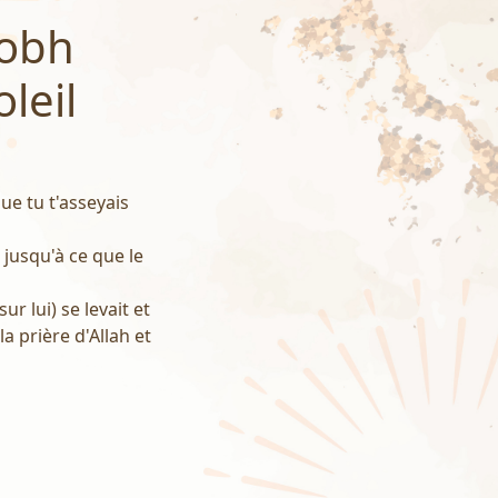
sobh
leil
que tu t'asseyais
) jusqu'à ce que le
ur lui) se levait et
la prière d'Allah et