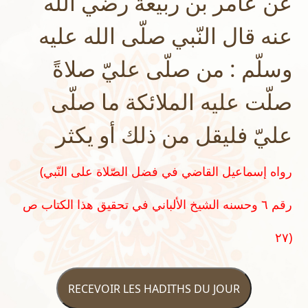
عن عامر بن ربيعة رضي الله
عنه قال النّبي صلّى الله عليه
وسلّم : من صلّى عليّ صلاةً
صلّت عليه الملائكة ما صلّى
عليّ فليقل من ذلك أو يكثر
(رواه إسماعيل القاضي في فضل الصّلاة على النّبي
رقم ٦ وحسنه الشيخ الألباني في تحقيق هذا الكتاب ص
٢٧)
RECEVOIR LES HADITHS DU JOUR