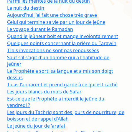
Parmi les mérites de la nuit du destin
La nuit du destin
Aujourd'hui j'ai fait une chose très grave
Celui qui termine sa vie par un jour de jeûne
Le voyage durant le Ramadan
Quand le jeûneur boit et mange involontairement
Quelques points concernant la prière du Tarawih
Trois invocations ne sont pas repoussées
Sauf s'il s'agit d'un homme qui a l'habitude de
jeûner
Le Prophète a sorti sa langue et a mis son doigt
dessus
Tu as l'apparent et prend garde à ce qui est caché
Les jours blancs du mois de Safar
Est-ce que le Prophète a interdit le jeûne du
vendredi ?
Les jours du Tachriq sont des jours de nourriture, de
boisson et de rappel d'Allah
Le jeûne du jour de 'arafat