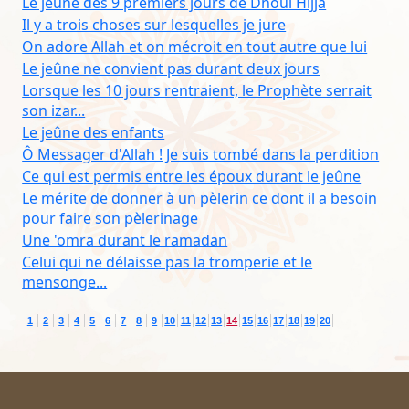
Le jeûne des 9 premiers jours de Dhoul Hijja
Il y a trois choses sur lesquelles je jure
On adore Allah et on mécroit en tout autre que lui
Le jeûne ne convient pas durant deux jours
Lorsque les 10 jours rentraient, le Prophète serrait
son izar...
Le jeûne des enfants
Ô Messager d'Allah ! Je suis tombé dans la perdition
Ce qui est permis entre les époux durant le jeûne
Le mérite de donner à un pèlerin ce dont il a besoin
pour faire son pèlerinage
Une 'omra durant le ramadan
Celui qui ne délaisse pas la tromperie et le
mensonge...
1
2
3
4
5
6
7
8
9
10
11
12
13
14
15
16
17
18
19
20