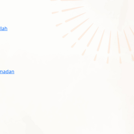
llah
Ramadan