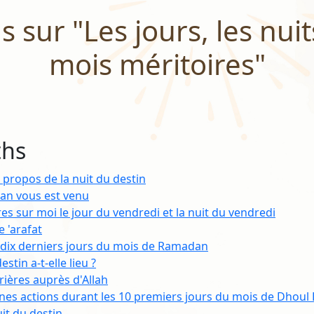
 sur "Les jours, les nuit
mois méritoires"
ths
 propos de la nuit du destin
an vous est venu
ères sur moi le jour du vendredi et la nuit du vendredi
e 'arafat
es dix derniers jours du mois de Ramadan
stin a-t-elle lieu ?
rières auprès d'Allah
nes actions durant les 10 premiers jours du mois de Dhoul H
uit du destin