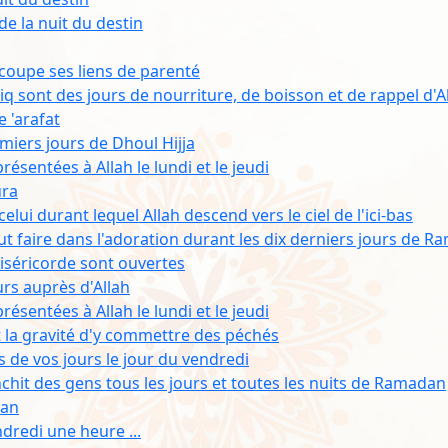
de la nuit du destin
i coupe ses liens de parenté
iq sont des jours de nourriture, de boisson et de rappel d'A
e 'arafat
miers jours de Dhoul Hijja
résentées à Allah le lundi et le jeudi
ura
elui durant lequel Allah descend vers le ciel de l'ici-bas
faut faire dans l'adoration durant les dix derniers jours de 
miséricorde sont ouvertes
urs auprès d'Allah
résentées à Allah le lundi et le jeudi
t la gravité d'y commettre des péchés
s de vos jours le jour du vendredi
nchit des gens tous les jours et toutes les nuits de Ramadan
dan
endredi une heure ...