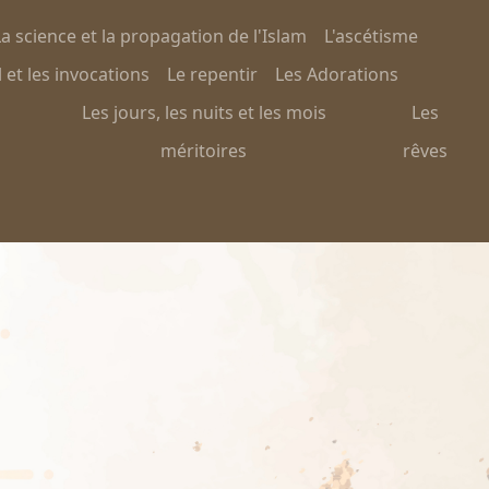
a science et la propagation de l'Islam
L'ascétisme
 et les invocations
Le repentir
Les Adorations
Les jours, les nuits et les mois
Les
méritoires
rêves