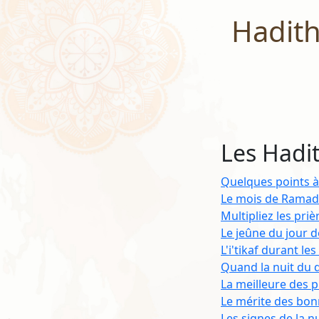
Hadiths
Les Hadi
Quelques points à
Le mois de Ramad
Multipliez les pri
Le jeûne du jour d
L'i'tikaf durant l
Quand la nuit du de
La meilleure des p
Le mérite des bon
Les signes de la n