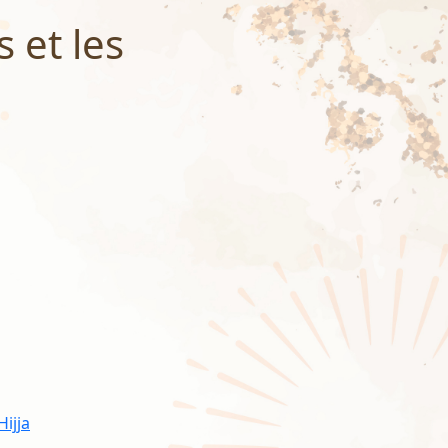
s et les
ijja