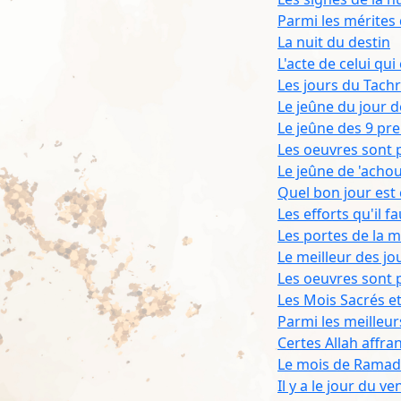
Parmi les mérites 
La nuit du destin
L'acte de celui qu
Les jours du Tachr
Le jeûne du jour d
Le jeûne des 9 pre
Les oeuvres sont p
Le jeûne de 'acho
Quel bon jour est c
Les efforts qu'il 
Les portes de la 
Le meilleur des jo
Les oeuvres sont p
Les Mois Sacrés e
Parmi les meilleur
Certes Allah affra
Le mois de Rama
Il y a le jour du v