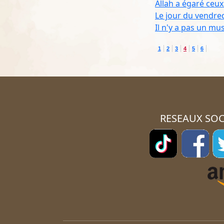
Allah a égaré ceu
Le jour du vendre
Il n'y a pas un mu
1
2
3
4
5
6
RESEAUX SOC