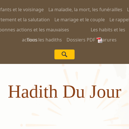
nfants et le voisinage
La maladie, la mort, les funérailles
L
ement et la salutation
Le mariage et le couple
Le rappel
bonnes actions et les mauvaises
Les habits et les
actions
Tous les hadiths
Dossiers PDF
parures
Hadith Du Jour