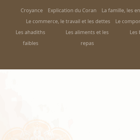
Croyance
Explication du Coran
La famille, les e
Le commerce, le travail et les dettes
Le comport
Les ahadiths
Les aliments et les
Les 
faibles
repas