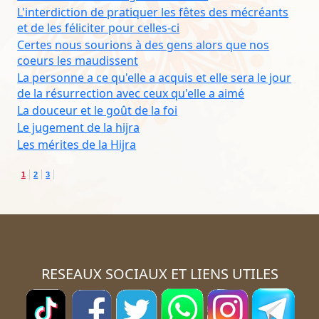
L'interdiction de pratiquer les fêtes des mécréants
et de les féliciter pour celles-ci
Certes nous sourions à des gens alors que nos
coeurs les maudissent
La personne a ce qu'elle a acquis et elle sera le jour
de la résurrection avec ceux qu'elle a aimé
La douceur et le goût de la foi
Le jugement de la hijra
Les mérites de la Hijra
1
2
3
RESEAUX SOCIAUX ET LIENS UTILES