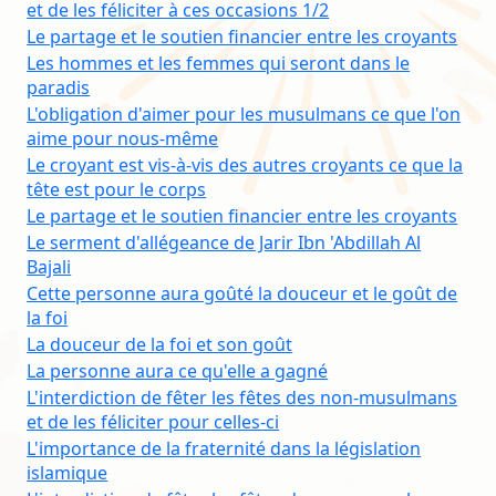
et de les féliciter à ces occasions 1/2
Le partage et le soutien financier entre les croyants
Les hommes et les femmes qui seront dans le
paradis
L'obligation d'aimer pour les musulmans ce que l'on
aime pour nous-même
Le croyant est vis-à-vis des autres croyants ce que la
tête est pour le corps
Le partage et le soutien financier entre les croyants
Le serment d'allégeance de Jarir Ibn 'Abdillah Al
Bajali
Cette personne aura goûté la douceur et le goût de
la foi
La douceur de la foi et son goût
La personne aura ce qu'elle a gagné
L'interdiction de fêter les fêtes des non-musulmans
et de les féliciter pour celles-ci
L'importance de la fraternité dans la législation
islamique