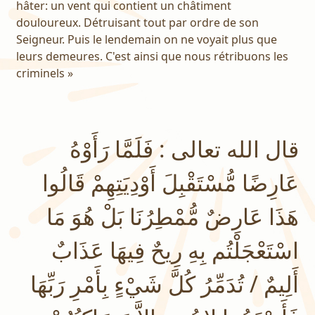
hâter: un vent qui contient un châtiment
douloureux. Détruisant tout par ordre de son
Seigneur. Puis le lendemain on ne voyait plus que
leurs demeures. C'est ainsi que nous rétribuons les
criminels »
قال الله تعالى : فَلَمَّا رَأَوْهُ
عَارِضًا مُّسْتَقْبِلَ أَوْدِيَتِهِمْ قَالُوا
هَذَا عَارِضٌ مُّمْطِرُنَا بَلْ هُوَ مَا
اسْتَعْجَلْتُم بِهِ رِيحٌ فِيهَا عَذَابٌ
أَلِيمٌ / تُدَمِّرُ كُلَّ شَيْءٍ بِأَمْرِ رَبِّهَا