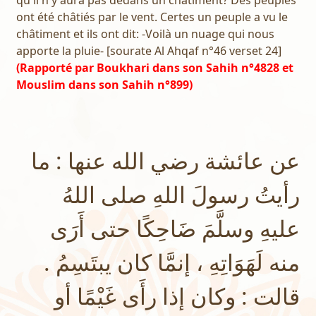
qu'il n'y aura pas dedans un châtiment? Des peuples
ont été châtiés par le vent. Certes un peuple a vu le
châtiment et ils ont dit: -Voilà un nuage qui nous
apporte la pluie- [sourate Al Ahqaf n°46 verset 24]
(Rapporté par Boukhari dans son Sahih n°4828 et
Mouslim dans son Sahih n°899)
عن عائشة رضي الله عنها : ما
رأيتُ رسولَ اللهِ صلى اللهُ
عليهِ وسلَّمَ ضَاحِكًا حتى أَرَى
منه لَهَوَاتِهِ ، إنمَّا كان يبتَسِمُ .
قالت : وكان إذا رأَى غَيْمًا أو