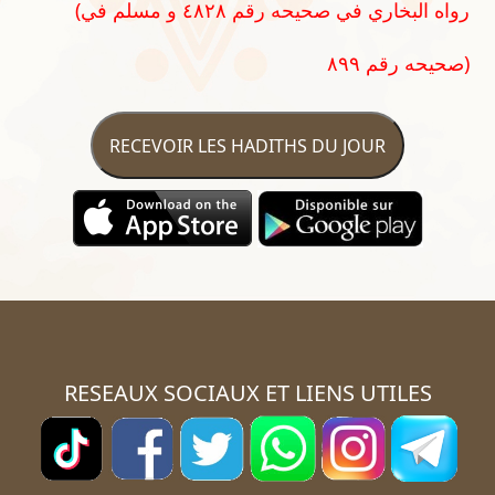
(رواه البخاري في صحيحه رقم ٤٨٢٨ و مسلم في
صحيحه رقم ٨٩٩)
RECEVOIR LES HADITHS DU JOUR
RESEAUX SOCIAUX ET LIENS UTILES