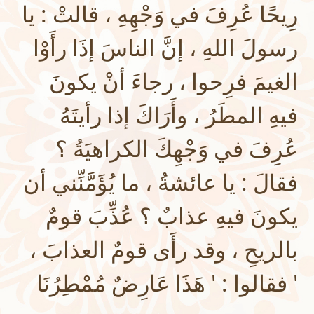
رِيحًا عُرِفَ في وَجْهِهِ ، قالتْ : يا
رسولَ اللهِ ، إنَّ الناسَ إذَا رأَوْا
الغيمَ فرِحوا ، رجاءَ أنْ يكونَ
فيهِ المطَرُ ، وأَرَاكَ إذا رأيتَهُ
عُرِفَ في وَجْهِكَ الكراهيَةُ ؟
فقالَ : يا عائشةُ ، ما يُؤَمَّنِّني أن
يكونَ فيهِ عذابٌ ؟ عُذِّبَ قومٌ
بالريحِ ، وقد رأَى قومٌ العذابَ ،
فقالوا : ' هَذَا عَارِضٌ مُمْطِرُنَا '