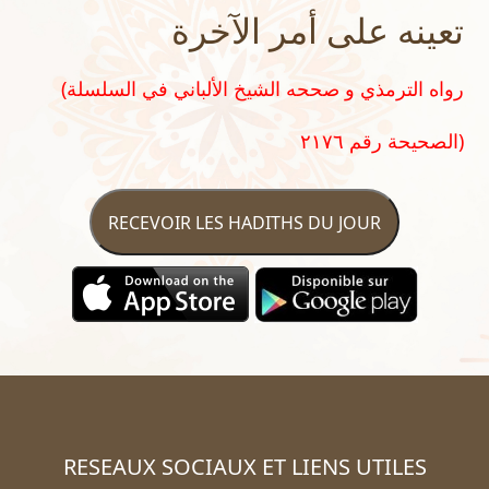
تعينه على أمر الآخرة
(رواه الترمذي و صححه الشيخ الألباني في السلسلة
الصحيحة رقم ٢١٧٦)
RECEVOIR LES HADITHS DU JOUR
RESEAUX SOCIAUX ET LIENS UTILES