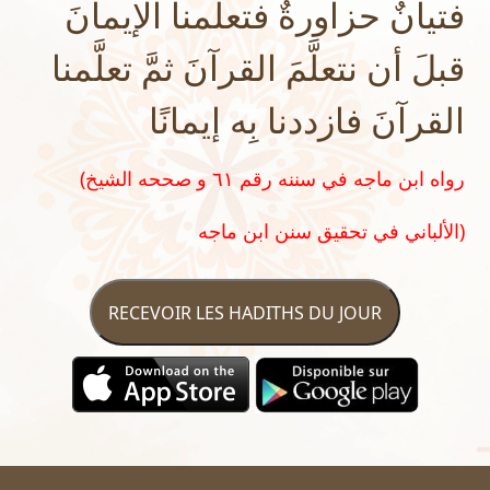
فتيانٌ حزاورةٌ فتعلَّمنا الإيمانَ
قبلَ أن نتعلَّمَ القرآنَ ثمَّ تعلَّمنا
القرآنَ فازددنا بِه إيمانًا
(رواه ابن ماجه في سننه رقم ٦١ و صححه الشيخ
الألباني في تحقيق سنن ابن ماجه)
RECEVOIR LES HADITHS DU JOUR