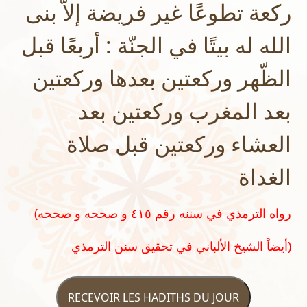
ركعة تطوعًا غير فريضة إلاّ بنى
الله له بيتًا في الجنّة : أربعًا قبل
الظّهر وركعتين بعدها وركعتين
بعد المغرب وركعتين بعد
العشاء وركعتين قبل صلاة
الغداة
(رواه الترمذي في سننه رقم ٤١٥ و صححه و صححه
أيضاً الشيخ الألباني في تحقيق سنن الترمذي)
RECEVOIR LES HADITHS DU JOUR