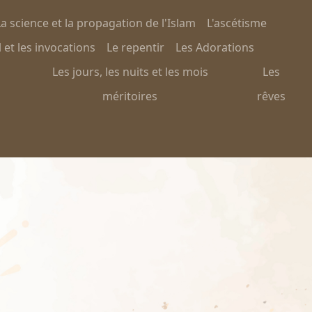
a science et la propagation de l'Islam
L'ascétisme
 et les invocations
Le repentir
Les Adorations
Les jours, les nuits et les mois
Les
méritoires
rêves