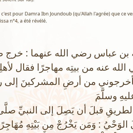
ue c'est pour Damra Ibn Joundoub (qu'Allah l'agrée) que ce ver
ssa n°4, a été révélé.
بن عباس رضي الله عنهما : خرج ضَمْ
 الله عنه من بيتِه مهاجرًا فقال لأهل
خرجوني من أرضِ المشركينَ إلى رس
يهِ وسلَّمَ
ريقِ قبلَ أن يَصِلَ إلى النبيِّ صلَّى 
وَحْيُ : وَمَن يَخْرُجْ مِن بَيْتِهِ مُهَاجِرًا إ