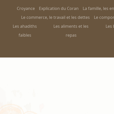
Croyance
Explication du Coran
La famille, les e
Le commerce, le travail et les dettes
Le comport
Les ahadiths
Les aliments et les
Les 
faibles
repas