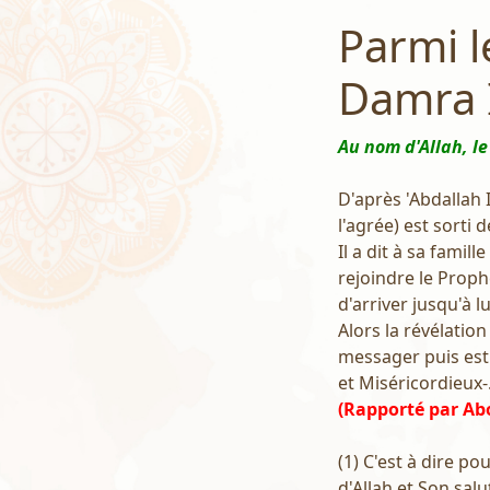
Parmi 
Damra 
Au nom d'Allah, le
D'après 'Abdallah 
l'agrée) est sorti
Il a dit à sa famil
rejoindre le Prophè
d'arriver jusqu'à lu
Alors la révélatio
messager puis est
et Miséricordieux-.
(Rapporté par Abo
(1) C'est à dire po
d'Allah et Son salut