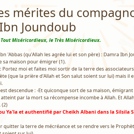
les mérites du compagn
Ibn Joundoub
 Tout Miséricordieux, le Très Miséricordieux.
Ibn 'Abbas (qu'Allah les agrée lui et son père) : Damra Ibn J
 de sa maison pour émigrer (1).
le : Portez moi et faites moi sortir de la terre des associateur
te (que la prière d'Allah et Son salut soient sur lui) mais il
i.
n est descendue : -Et quiconque sort de sa maison, émigrant 
 atteint par la mort sa récompense incombe à Allah. Et All
 (2)
u Ya'la et authentifié par Cheikh Albani dans la Silsila S
ur quitter la terre de mécréance et se rendre vers le Prophèt
 soient sur lui).