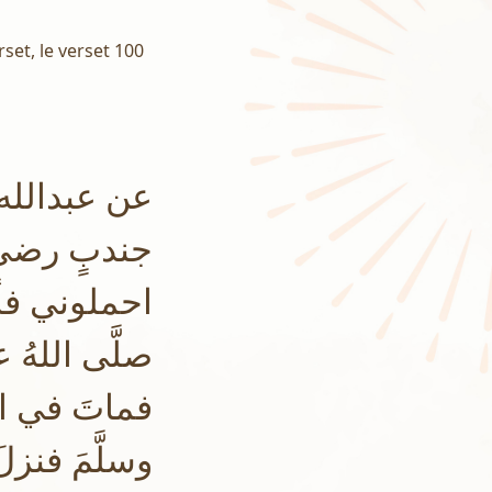
set, le verset 100
عن عبدالله 
جندبٍ رضي :
احملوني فأ
صلَّى اللهُ عل
فماتَ في الط
وسلَّمَ فنزلَ ال