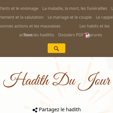
nfants et le voisinage
La maladie, la mort, les funérailles
L
ement et la salutation
Le mariage et le couple
Le rappel
bonnes actions et les mauvaises
Les habits et les
actions
Tous les hadiths
Dossiers PDF
parures
Hadith Du Jour
Partagez le hadith