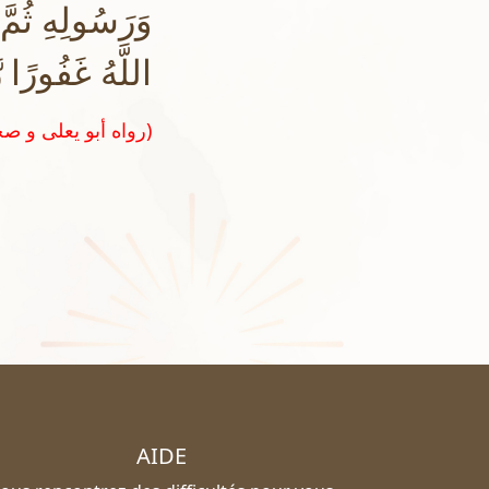
وَرَسُولِهِ ثُمَّ
اللَّهُ غَفُورًا ر
(رواه أبو يعلى و صححه الشيخ الألباني في السلسلة الصحيحة ج ٧ ص ٦٦٦)
AIDE