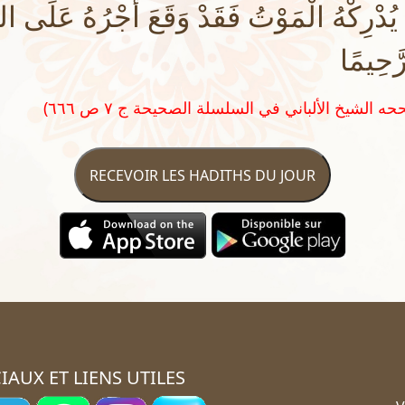
 يُدْرِكْهُ الْمَوْتُ فَقَدْ وَقَعَ أَجْرُهُ عَلَى الل
َّحِيمًا
RECEVOIR LES HADITHS DU JOUR
IAUX ET LIENS UTILES