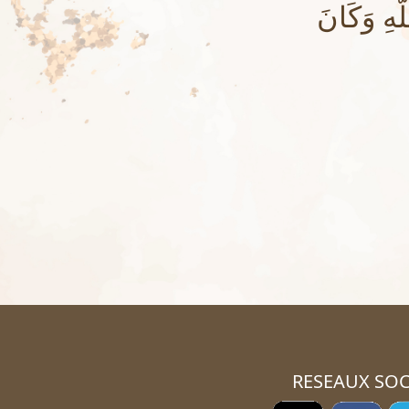
َّهِ وَكَانَ
RESEAUX SOC