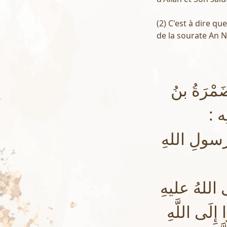
(2) C'est à dire q
de la sourate An Ni
رَةُ بنُ
ِه
ولِ اللهِ
اللهُ عليهِ
ِلَى اللَّهِ