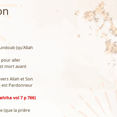
on
oundoub (qu'Allah
s pour aller
 est mort avant
vers Allah et Son
ah est Pardonneur
ahiha vol 7 p 766)
e (que la prière