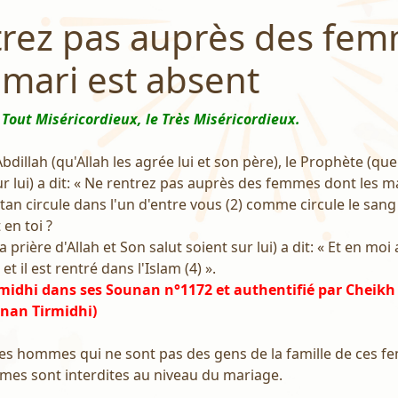
trez pas auprès des fe
 mari est absent
 Tout Miséricordieux, le Très Miséricordieux.
Abdillah (qu'Allah les agrée lui et son père), le Prophète (que 
ur lui) a dit: « Ne rentrez pas auprès des femmes dont les m
tan circule dans l'un d'entre vous (2) comme circule le sang 
 en toi ?
 prière d'Allah et Son salut soient sur lui) a dit: « Et en moi
et il est rentré dans l'Islam (4) ».
rmidhi dans ses Sounan n°1172 et authentifié par Cheikh
unan Tirmidhi)
 les hommes qui ne sont pas des gens de la famille de ces 
mmes sont interdites au niveau du mariage.