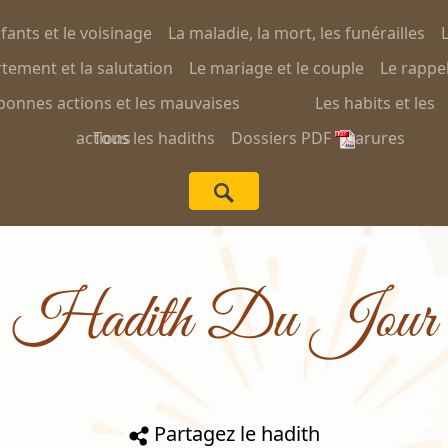
nfants et le voisinage
La maladie, la mort, les funérailles
L
ement et la salutation
Le mariage et le couple
Le rappel
bonnes actions et les mauvaises
Les habits et les
actions
Tous les hadiths
Dossiers PDF
parures
Hadith Du Jour
Partagez le hadith