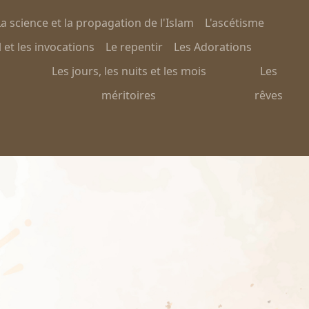
a science et la propagation de l'Islam
L'ascétisme
 et les invocations
Le repentir
Les Adorations
Les jours, les nuits et les mois
Les
méritoires
rêves