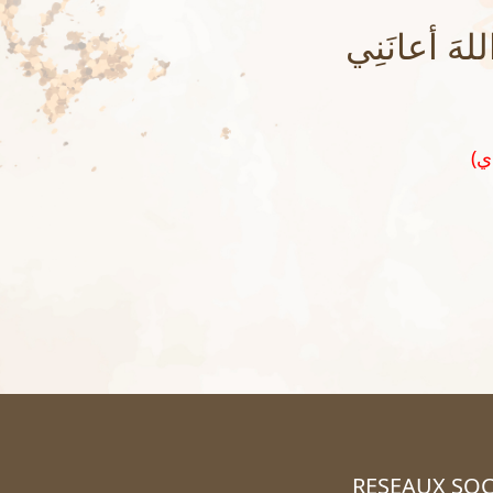
هَ أعانَنِي
RESEAUX SOC