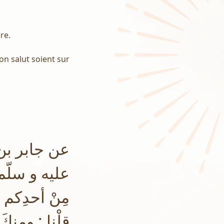
re.
Son salut soient sur
عن جابر بن 
عليه و سلّم : 
مِنْ أحدِكم مَ
قلْنا : ومنكَ