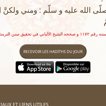
لّى الله عليه و سلّم : ومني ولكنَّ الل
RECEVOIR LES HADITHS DU JOUR
IAUX ET LIENS UTILES