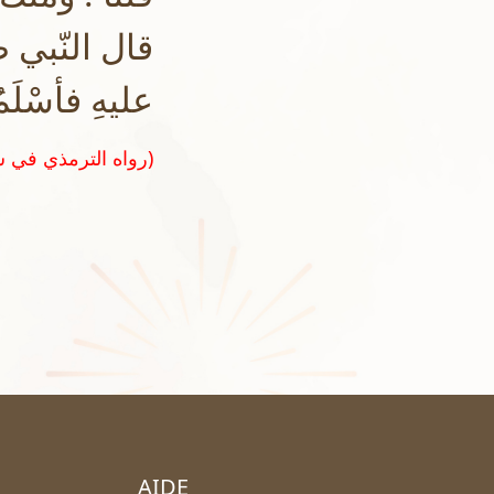
قال النّبي ص
عليهِ فأسْلَمُ
(رواه الترمذي في سننه رقم ١١٧٢ و صححه الشيخ الألباني في تحقيق سنن الترمذي)
AIDE