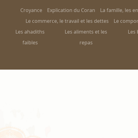
Croyance
Explication du Coran
La famille, les e
Le commerce, le travail et les dettes
Le comport
Les ahadiths
Les aliments et les
Les 
faibles
repas