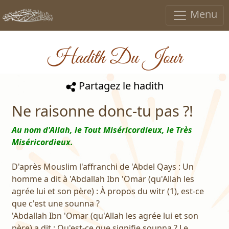
Menu
Hadith Du Jour
Partagez le hadith
Ne raisonne donc-tu pas ?!
Au nom d'Allah, le Tout Miséricordieux, le Très
Miséricordieux.
D'après Mouslim l'affranchi de 'Abdel Qays : Un
homme a dit à 'Abdallah Ibn 'Omar (qu'Allah les
agrée lui et son père) : À propos du witr (1), est-ce
que c'est une sounna ?
'Abdallah Ibn 'Omar (qu'Allah les agrée lui et son
père) a dit : Qu'est-ce que signifie sounna ? Le