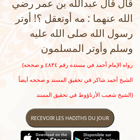
قال قال عبدالله بن عمر رضي
الله عنهما : مه أوتعقل ؟! أوتر
رسول الله صلى الله عليه
وسلم وأوتر المسلمون
(رواه الإمام أحمد في مسنده رقم ٤٨٣٤ و صححه
الشيخ أحمد شاكر في تحقيق المسند و صححه أيضاً
الشيخ شعيب الأرناؤوط في تحقيق المسند)
RECEVOIR LES HADITHS DU JOUR