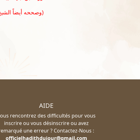
وصححه أيضاً الشيخ الشثري في تحقيق مصنف ابن أبي شيبة ج ١٩ ص ٤٣٦)
AIDE
ous rencontrez des difficultés pour vous
inscrire ou vous désinscrire ou avez
remarqué une erreur ? Contactez-Nous :
officielhadithdujour@gmail.com