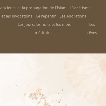
a science et la propagation de l'Islam
L'ascétisme
 et les invocations
Le repentir
Les Adorations
Les jours, les nuits et les mois
Les
méritoires
rêves