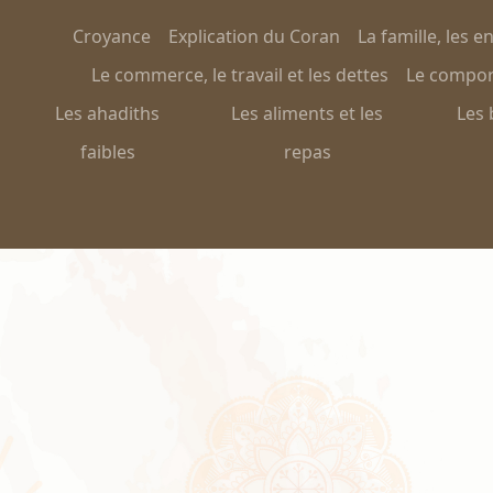
Croyance
Explication du Coran
La famille, les e
Le commerce, le travail et les dettes
Le comport
Les ahadiths
Les aliments et les
Les 
faibles
repas