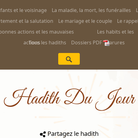
nfants et le voisinage
La maladie, la mort, les funérailles
L
ement et la salutation
Le mariage et le couple
Le rappel
bonnes actions et les mauvaises
Les habits et les
actions
Tous les hadiths
Dossiers PDF
parures
Hadith Du Jour
Partagez le hadith