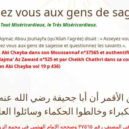
z vous aux gens de sag
 Tout Miséricordieux, le Très Miséricordieux.
 Aqmar, Abou Jouhayfa (qu'Allah l'agrée) disait : « Asseyez-v
ez vous aux gens de sagesse et questionnez les savants ».
n Abi Chayba dans son Moussannaf n°37565 et authentifi
jma' Az Zawaid n°525 et par Cheikh Chathri dans sa co
n Abi Chayba vol 19 p 436)
الأقمر أن أبا جحيفة رضي الله عنه
راء وخالطوا الحكماء وسائلوا العلما