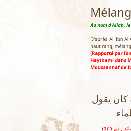
Mélange
Au nom d'Allah, le
D'après 'Ali Ibn Al
haut rang, mélang
(Rapporté par Ib
Haythami dans Ma
Moussannaf de Ib
 كان يقول
: ء
(رواه ابن أبي شيبة في المصنف رقم ٣٧٥٦٥ وصححه الإمام الهيثمي في مجمع الزوائد رقم ٥٢٥