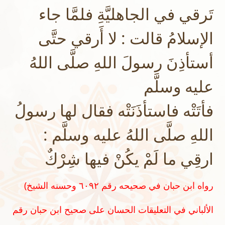
تَرقي في الجاهليَّةِ فلمَّا جاء
الإسلامُ قالت : لا أَرقي حتَّى
أستأذِنَ رسولَ اللهِ صلَّى اللهُ
عليه وسلَّم
فأتَتْه فاستأذَنَتْه فقال لها رسولُ
اللهِ صلَّى اللهُ عليه وسلَّم :
ارقِي ما لَمْ يكُنْ فيها شِرْكٌ
(رواه ابن حبان في صحيحه رقم ٦٠٩٢ وحسنه الشيخ
الألباني في التعليقات الحسان على صحيح ابن حبان رقم