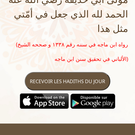
الحمد لله الذي جعل في أمّتي
مثل هذا
(رواه ابن ماجه في سننه رقم ١٣٣٨ و صححه الشيخ
الألباني في تحقيق سنن ابن ماجه)
RECEVOIR LES HADITHS DU JOUR