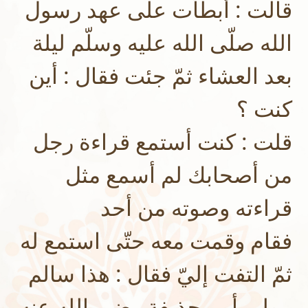
قالت : أبطأت على عهد رسول
الله صلّى الله عليه وسلّم ليلة
بعد العشاء ثمّ جئت فقال : أين
كنت ؟
قلت : كنت أستمع قراءة رجل
من أصحابك لم أسمع مثل
قراءته وصوته من أحد
فقام وقمت معه حتّى استمع له
ثمّ التفت إليّ فقال : هذا سالم
مولى أبي حذيفة رضي الله عنه