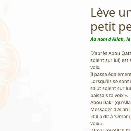
Lève un
petit pe
Au nom d'Allah, le
D'après Abou Qatad
soient sur lui) est
voix.
Il passa également 
Lorsqu'ils se sont
salut soient sur lui
baissais ta voix ».
Abou Bakr (qu'Allah
Messager d'Allah ! 
Et il a dit à 'Omar 
voix ».
'Omar (qu'Allah l'a