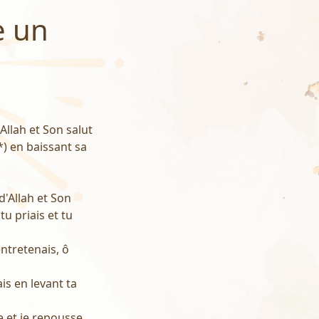
e un
Allah et Son salut
(*) en baissant sa
.
d'Allah et Son
tu priais et tu
entretenais, ô
ais en levant ta
le et je repousse