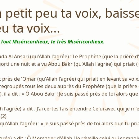
 petit peu ta voix, baiss
u ta voix...
 Tout Miséricordieux, le Très Miséricordieux.
a Al Ansari (qu'Allah l'agrée) : Le Prophète (que la prière d'
 sorti une nuit et a vu Abou Bakr (qu'Allah l'agrée) qui priait 
près de 'Omar (qu'Allah l'agrée) qui priait en levant sa voix
 regroupés tous les deux auprès du Prophète (que la prière 
), il a dit : « Ô Abou Bakr ! Je suis passé près de toi alors que 
 l'agrée) a dit : J'ai certes fais entendre Celui avec qui je m'
(2)
(qu'Allah l'agrée) : « Je suis passé près de toi alors que tu pri
grée) a dit : Ô Messager d'Allah ! Je réveille celui qui somno