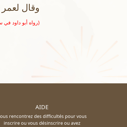
وقال لعمر 
(رواه أبو داود في سننه رقم ١٣٢٩ و صححه الشيخ الألباني في تحقيق سنن أبي داود)
AIDE
ous rencontrez des difficultés pour vous
inscrire ou vous désinscrire ou avez