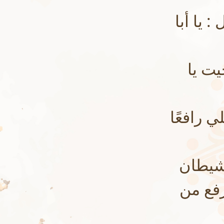
: يا أبا
يت يا
 رافعًا
لشيطان
ارفع من