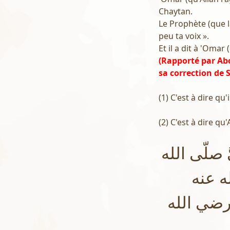
Chaytan.
Le Prophète (que la
peu ta voix ».
Et il a dit à 'Omar 
(Rapporté par Ab
sa correction de
(1) C'est à dire qu'
(2) C'est à dire qu
 صلّى الله
ه عنه
رضي الله