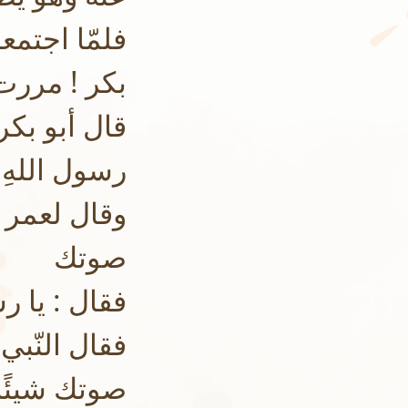
فلمّا اجتمعا
بكر ! مرر
قال أبو بك
رسول اللهِ
وقال لعمر 
صوتك
فقال : يا ر
فقال النّبي 
صوتك شيئًا