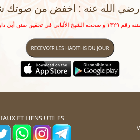
رضي الله عنه : اخفض من صوتك شيئ
RECEVOIR LES HADITHS DU JOUR
IAUX ET LIENS UTILES
V