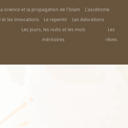
a science et la propagation de l'Islam
L'ascétisme
 et les invocations
Le repentir
Les Adorations
Les jours, les nuits et les mois
Les
méritoires
rêves