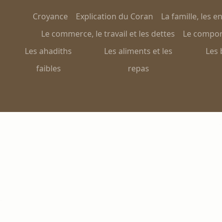
Croyance
Explication du Coran
La famille, les e
Le commerce, le travail et les dettes
Le comport
Les ahadiths
Les aliments et les
Les 
faibles
repas