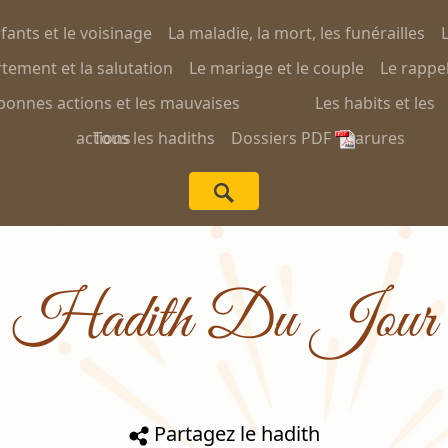
nfants et le voisinage
La maladie, la mort, les funérailles
L
ement et la salutation
Le mariage et le couple
Le rappel
bonnes actions et les mauvaises
Les habits et les
actions
Tous les hadiths
Dossiers PDF
parures
Hadith Du Jour
Partagez le hadith