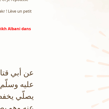
akr ! Lève un petit
eikh Albani dans
عن أبي قتاد
عليه وسلّم 
يصلّي يخفض
عنه وهو يصل