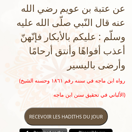
عن عتبة بن عويم رضي الله
عنه قال النّبي صلّى الله عليه
وسلّم : عليكم بالأبكار فإنّهنّ
أعذب أفواهًا وأنتق أرحامًا
وأرضى باليسير
(رواه ابن ماجه في سننه رقم ١٨٦١ وحسنه الشيخ
الألباني في تحقيق سنن ابن ماجه)
RECEVOIR LES HADITHS DU JOUR