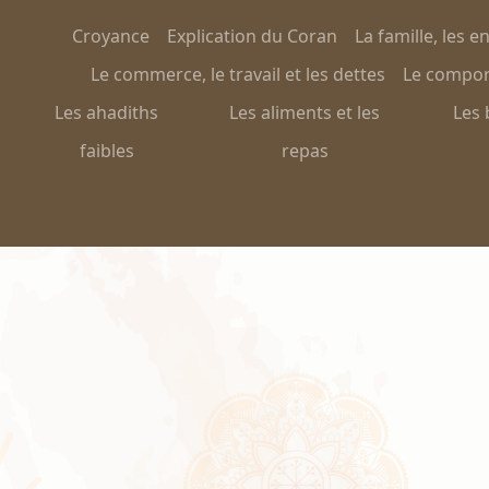
Croyance
Explication du Coran
La famille, les e
Le commerce, le travail et les dettes
Le comport
Les ahadiths
Les aliments et les
Les 
faibles
repas