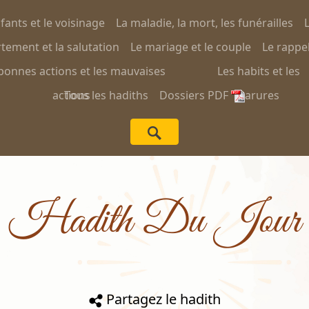
nfants et le voisinage
La maladie, la mort, les funérailles
L
ement et la salutation
Le mariage et le couple
Le rappel
bonnes actions et les mauvaises
Les habits et les
actions
Tous les hadiths
Dossiers PDF
parures
Hadith Du Jour
Partagez le hadith