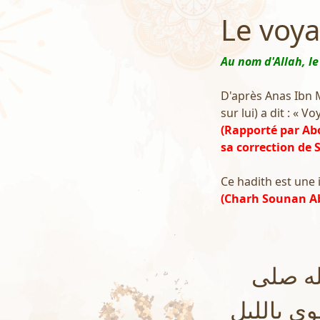
Le voya
Au nom d'Allah, le
D'après Anas Ibn Ma
sur lui) a dit : « V
(Rapporté par Ab
sa correction de
Ce hadith est une i
(Charh Sounan Ab
له صلى
وى بالليل