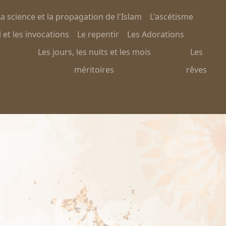
a science et la propagation de l'Islam
L'ascétisme
 et les invocations
Le repentir
Les Adorations
Les jours, les nuits et les mois
Les
méritoires
rêves