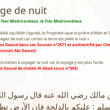
ge de nuit
 Tout Miséricordieux, le Très Miséricordieux.
lik (qu'Allah l'agrée), le Prophète (que la prière d'Allah et 
oyagez de nuit car certes la terre est pliée la nuit ».
ou Daoud dans ses Sounan n°2571 et authentifié par Ch
 Sounan Abi Daoud)
ncitation à voyager la nuit car le voyage y est plus facile.
i Daoud de cheikh Al Abad cours n°304)
مالك رضي الله عنه قال رسول ال
سلم : عليكم بالدلجة فإن الأرض تط