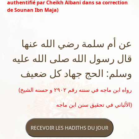
authentifié par Cheikh Albani dans sa correction
de Sounan Ibn Maja)
عن أم سلمة رضي الله عنها
قال رسول الله صلى الله عليه
وسلم: الحج جهاد كل ضعيف
(رواه ابن ماجه في سننه رقم ٢٩٠٢ و حسنه الشيخ
الألباني في تحقيق سنن ابن ماجه)
RECEVOIR LES HADITHS DU JOUR