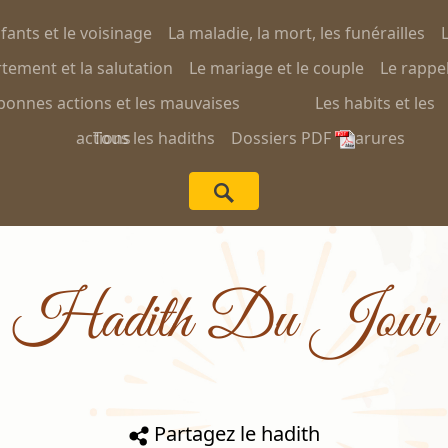
nfants et le voisinage
La maladie, la mort, les funérailles
L
ement et la salutation
Le mariage et le couple
Le rappel
bonnes actions et les mauvaises
Les habits et les
actions
Tous les hadiths
Dossiers PDF
parures
Hadith Du Jour
Partagez le hadith