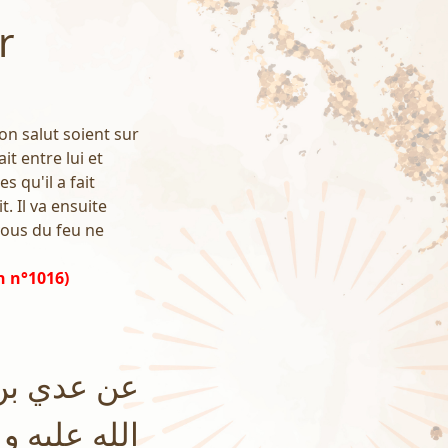
r
Son salut soient sur
ait entre lui et
s qu'il a fait
. Il va ensuite
vous du feu ne
h n°1016)
عن عدي بن 
الله عليه و