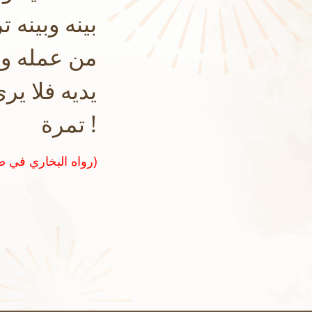
بينه وبينه 
من عمله وين
يديه فلا يرى
تمرة !
(رواه البخاري في صحيحه رقم ٧٥١٢ و مسلم في صحيحه رقم ١٠١٦)