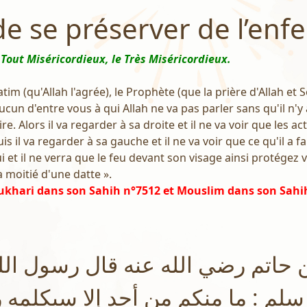
 de se préserver de l’enfe
 Tout Miséricordieux, le Très Miséricordieux.
im (qu'Allah l'agrée), le Prophète (que la prière d'Allah et 
a aucun d'entre vous à qui Allah ne va pas parler sans qu'il n'y 
e. Alors il va regarder à sa droite et il ne va voir que les acte
il va regarder à sa gauche et il ne va voir que ce qu'il a fait
i et il ne verra que le feu devant son visage ainsi protégez 
a moitié d'une datte ».
ukhari dans son Sahih n°7512 et Mouslim dans son Sahi
حاتم رضي الله عنه قال رسول ال
 سلم : ما منكم من أحد إلا سيكلمه 