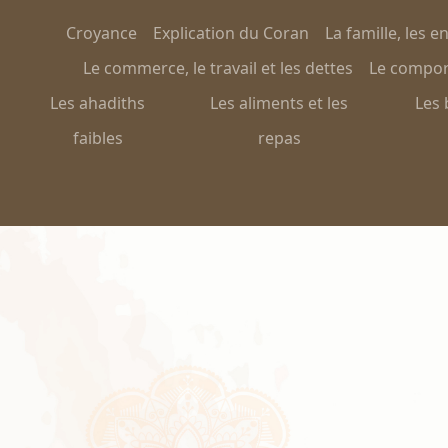
Croyance
Explication du Coran
La famille, les e
Le commerce, le travail et les dettes
Le comport
Les ahadiths
Les aliments et les
Les 
faibles
repas