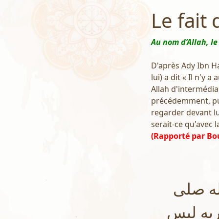
Le fait
Au nom d’Allah, le
D'après Ady Ibn Hat
lui) a dit « Il n'y 
Allah d'intermédiair
précédemment, puis 
regarder devant lu
serait-ce qu'avec l
(Rapporté par Bo
له صلى
ربه ليس