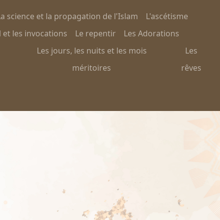
a science et la propagation de l'Islam
L'ascétisme
 et les invocations
Le repentir
Les Adorations
Les jours, les nuits et les mois
Les
méritoires
rêves