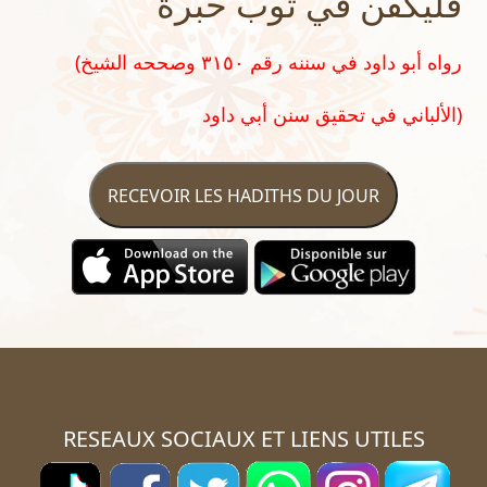
فليكفّن في ثوب حبرة
(رواه أبو داود في سننه رقم ٣١٥٠ وصححه الشيخ
الألباني في تحقيق سنن أبي داود)
RECEVOIR LES HADITHS DU JOUR
RESEAUX SOCIAUX ET LIENS UTILES